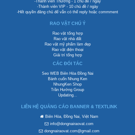
-Thành viên Thường - 1 chủ đề / ngày
-Thành viên VIP - 10 chủ đề / ngày
-Hết quyền đăng chủ để vẫn có thể reply hoặc commment
RAO VẶT CHÚ Ý
Rao vặt tổng hợp
Rao vặt nhà đất
Rao vặt mỹ phẩm làm đẹp
Rao vặt điện thoại
Giải trí tổng hợp
CÁC ĐỐI TÁC
Seo WEB Biên Hòa Đồng Nai
Bánh cuốn Nhung Ken
NhungKen Shop
Trần Hướng Group
Updating...
LIÊN HỆ QUẢNG CÁO BANNER & TEXTLINK
Biên Hòa, Đồng Nai, Việt Nam
info@dongnairaovat.com
dongnairaovat.com@gmail.com