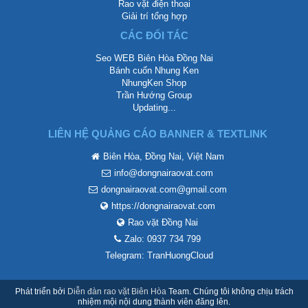
Rao vặt điện thoại
Giải trí tổng hợp
CÁC ĐỐI TÁC
Seo WEB Biên Hòa Đồng Nai
Bánh cuốn Nhung Ken
NhungKen Shop
Trần Hướng Group
Updating...
LIÊN HỆ QUẢNG CÁO BANNER & TEXTLINK
Biên Hòa, Đồng Nai, Việt Nam
info@dongnairaovat.com
dongnairaovat.com@gmail.com
https://dongnairaovat.com
Rao vặt Đồng Nai
Zalo: 0937 734 799
Telegram: TranHuongCloud
Phát triển bởi
Diễn đàn rao vặt Biên Hòa
Team. Chúng tôi không chịu trách
nhiệm mội nội dung thành viên đăng lên.