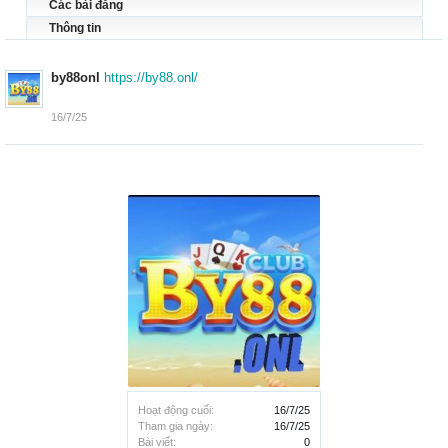
Các bài đăng
Thông tin
by88onl
https://by88.onl/
16/7/25
Hoạt động cuối:
16/7/25
Tham gia ngày:
16/7/25
Bài viết:
0