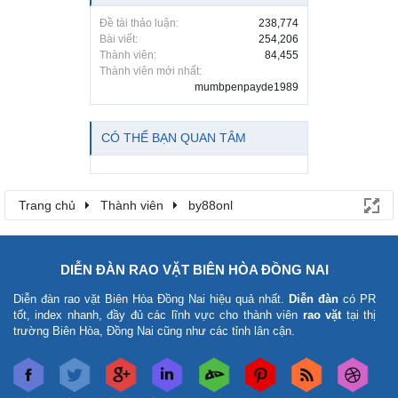
Đề tài thảo luận:
238,774
Bài viết:
254,206
Thành viên:
84,455
Thành viên mới nhất:
mumbpenpayde1989
CÓ THỂ BẠN QUAN TÂM
Trang chủ
Thành viên
by88onl
DIỄN ĐÀN RAO VẶT BIÊN HÒA ĐỒNG NAI
Diễn đàn rao vặt Biên Hòa Đồng Nai
hiệu quả nhất.
Diễn đàn
có PR
tốt, index nhanh, đầy đủ các lĩnh vực cho thành viên
rao vặt
tại thị
trường Biên Hòa, Đồng Nai cũng như các tỉnh lân cận.