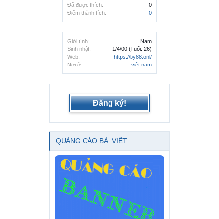
Đã được thích:
0
Điểm thành tích:
0
Giới tính:
Nam
Sinh nhật:
1/4/00
(Tuổi: 26)
Web:
https://by88.onl/
Nơi ở:
việt nam
Đăng ký!
QUẢNG CÁO BÀI VIẾT