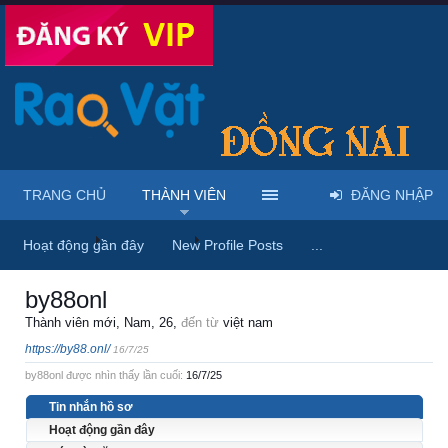
TRANG CHỦ
THÀNH VIÊN
ĐĂNG NHẬP
Trang chủ
Thành viên
by88onl
Hoạt động gần đây
New Profile Posts
...
by88onl
Thành viên mới
, Nam, 26,
đến từ
việt nam
https://by88.onl/
16/7/25
by88onl được nhìn thấy lần cuối:
16/7/25
Tin nhắn hồ sơ
Hoạt động gần đây