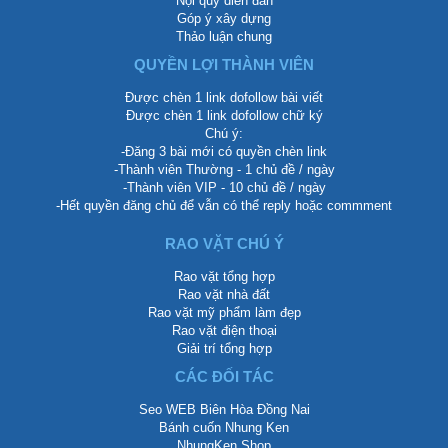
Nội quy diễn đàn
Góp ý xây dựng
Thảo luận chung
QUYỀN LỢI THÀNH VIÊN
Được chèn 1 link dofollow bài viết
Được chèn 1 link dofollow chữ ký
Chú ý:
-Đăng 3 bài mới có quyền chèn link
-Thành viên Thường - 1 chủ đề / ngày
-Thành viên VIP - 10 chủ đề / ngày
-Hết quyền đăng chủ để vẫn có thể reply hoặc commment
RAO VẶT CHÚ Ý
Rao vặt tổng hợp
Rao vặt nhà đất
Rao vặt mỹ phẩm làm đẹp
Rao vặt điện thoại
Giải trí tổng hợp
CÁC ĐỐI TÁC
Seo WEB Biên Hòa Đồng Nai
Bánh cuốn Nhung Ken
NhungKen Shop