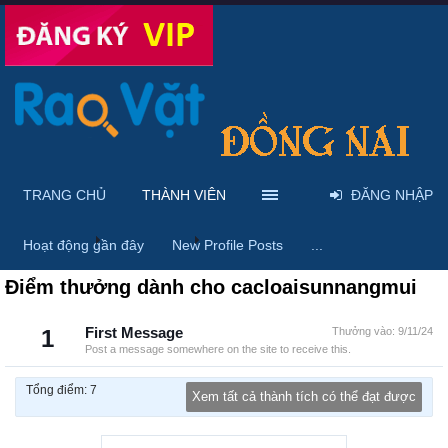
TRANG CHỦ
THÀNH VIÊN
ĐĂNG NHẬP
Trang chủ
Thành viên
cacloaisunnangmui
Hoạt động gần đây
New Profile Posts
...
Điểm thưởng dành cho cacloaisunnangmui
1
First Message
Thưởng vào:
9/11/24
Post a message somewhere on the site to receive this.
Tổng điểm: 7
Xem tất cả thành tích có thể đạt được