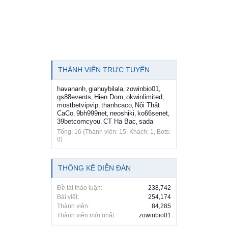
THÀNH VIÊN TRỰC TUYẾN
havananh
giahuybilala
zowinbio01
,
,
,
qs88events
Hien Dom
okwinlimited
,
,
,
mostbetvipvip
thanhcaco
Nội Thất
,
,
CaCo
9bh999net
neoshiki
ko66senet
,
,
,
,
39betcomcyou
CT Ha Bac
sada
,
,
Tổng: 16 (Thành viên: 15, Khách: 1, Bots:
0)
THỐNG KÊ DIỄN ĐÀN
Đề tài thảo luận:
238,742
Bài viết:
254,174
Thành viên:
84,285
Thành viên mới nhất:
zowinbio01