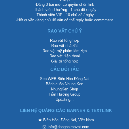
-Đăng 3 bài mới có quyền chèn link
-Thành viên Thường - 1 chủ đề / ngày
-Thành viên VIP - 10 chủ đề / ngày
-Hết quyền đăng chủ để vẫn có thể reply hoặc commment
RAO VẶT CHÚ Ý
Rao vặt tổng hợp
Rao vặt nhà đất
Rao vặt mỹ phẩm làm đẹp
Rao vặt điện thoại
Giải trí tổng hợp
CÁC ĐỐI TÁC
Seo WEB Biên Hòa Đồng Nai
Bánh cuốn Nhung Ken
NhungKen Shop
Trần Hướng Group
Updating...
LIÊN HỆ QUẢNG CÁO BANNER & TEXTLINK
Biên Hòa, Đồng Nai, Việt Nam
info@dongnairaovat.com