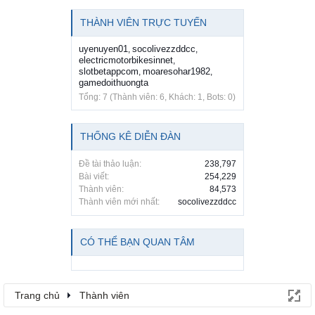
THÀNH VIÊN TRỰC TUYẾN
uyenuyen01
socolivezzddcc
,
,
electricmotorbikesinnet
,
slotbetappcom
moaresohar1982
,
,
gamedoithuongta
Tổng: 7 (Thành viên: 6, Khách: 1, Bots: 0)
THỐNG KÊ DIỄN ĐÀN
Đề tài thảo luận:
238,797
Bài viết:
254,229
Thành viên:
84,573
Thành viên mới nhất:
socolivezzddcc
CÓ THỂ BẠN QUAN TÂM
Trang chủ
Thành viên