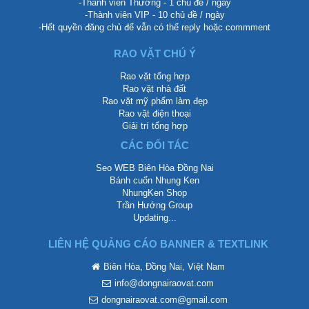
-Thành viên Thường - 1 chủ đề / ngày
-Thành viên VIP - 10 chủ đề / ngày
-Hết quyền đăng chủ để vẫn có thể reply hoặc commment
RAO VẶT CHÚ Ý
Rao vặt tổng hợp
Rao vặt nhà đất
Rao vặt mỹ phẩm làm đẹp
Rao vặt điện thoại
Giải trí tổng hợp
CÁC ĐỐI TÁC
Seo WEB Biên Hòa Đồng Nai
Bánh cuốn Nhung Ken
NhungKen Shop
Trần Hướng Group
Updating...
LIÊN HỆ QUẢNG CÁO BANNER & TEXTLINK
Biên Hòa, Đồng Nai, Việt Nam
info@dongnairaovat.com
dongnairaovat.com@gmail.com