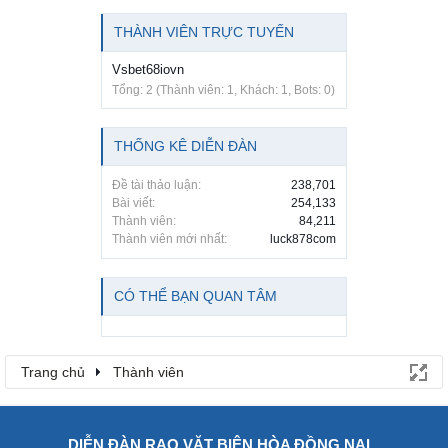
THÀNH VIÊN TRỰC TUYẾN
Vsbet68iovn
Tổng: 2 (Thành viên: 1, Khách: 1, Bots: 0)
THỐNG KÊ DIỄN ĐÀN
Đề tài thảo luận:
238,701
Bài viết:
254,133
Thành viên:
84,211
Thành viên mới nhất:
luck878com
CÓ THỂ BẠN QUAN TÂM
Trang chủ
Thành viên
DIỄN ĐÀN RAO VẶT BIÊN HÒA ĐỒNG NAI