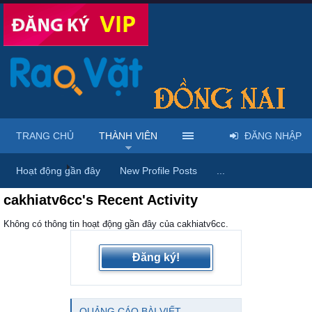
TRANG CHỦ
THÀNH VIÊN
ĐĂNG NHẬP
Trang chủ
Thành viên
Hoạt động gần đây
New Profile Posts
...
cakhiatv6cc's Recent Activity
Không có thông tin hoạt động gần đây của cakhiatv6cc.
Đăng ký!
QUẢNG CÁO BÀI VIẾT