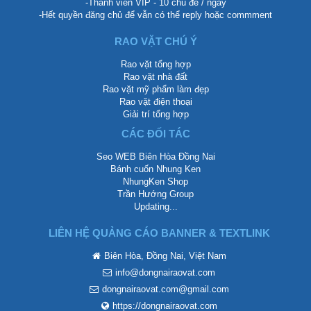
-Thành viên VIP - 10 chủ đề / ngày
-Hết quyền đăng chủ để vẫn có thể reply hoặc commment
RAO VẶT CHÚ Ý
Rao vặt tổng hợp
Rao vặt nhà đất
Rao vặt mỹ phẩm làm đẹp
Rao vặt điện thoại
Giải trí tổng hợp
CÁC ĐỐI TÁC
Seo WEB Biên Hòa Đồng Nai
Bánh cuốn Nhung Ken
NhungKen Shop
Trần Hướng Group
Updating...
LIÊN HỆ QUẢNG CÁO BANNER & TEXTLINK
Biên Hòa, Đồng Nai, Việt Nam
info@dongnairaovat.com
dongnairaovat.com@gmail.com
https://dongnairaovat.com