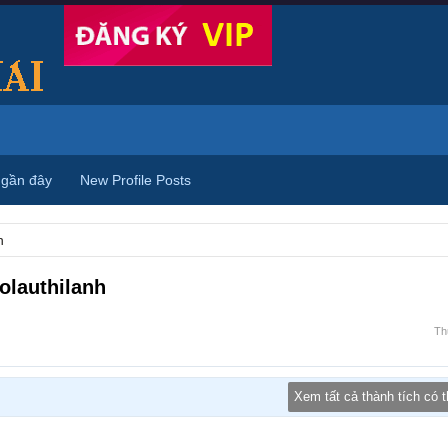
 gần đây
New Profile Posts
h
lauthilanh
Th
Xem tất cả thành tích có 