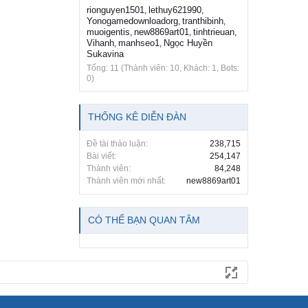
rionguyen1501
lethuy621990
,
,
Yonogamedownloadorg
tranthibinh
,
,
muoigentis
new8869art01
tinhtrieuan
,
,
,
Vihanh
manhseo1
Ngọc Huyền
,
,
Sukavina
Tổng: 11 (Thành viên: 10, Khách: 1, Bots:
0)
THỐNG KÊ DIỄN ĐÀN
Đề tài thảo luận:
238,715
Bài viết:
254,147
Thành viên:
84,248
Thành viên mới nhất:
new8869art01
CÓ THỂ BẠN QUAN TÂM