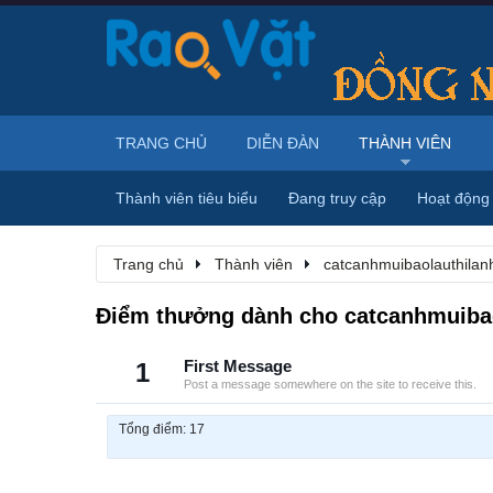
TRANG CHỦ
DIỄN ĐÀN
THÀNH VIÊN
Thành viên tiêu biểu
Đang truy cập
Hoạt động
Trang chủ
Thành viên
catcanhmuibaolauthilan
Điểm thưởng dành cho catcanhmuibao
1
First Message
Post a message somewhere on the site to receive this.
Tổng điểm: 17