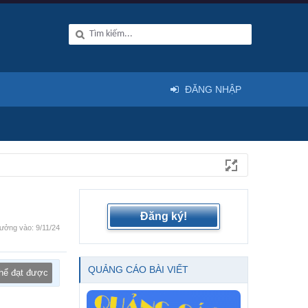
ĐĂNG NHẬP
Đăng ký!
ưởng vào:
9/11/24
QUẢNG CÁO BÀI VIẾT
thể đạt được