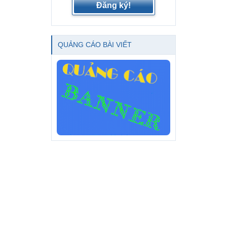
Đăng ký!
QUẢNG CÁO BÀI VIẾT