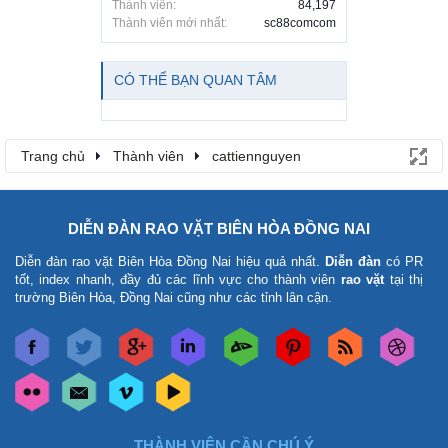
Thành viên:
84,197
Thành viên mới nhất:
sc88comcom
CÓ THỂ BẠN QUAN TÂM
Trang chủ
Thành viên
cattiennguyen
DIỄN ĐÀN RAO VẶT BIÊN HÒA ĐỒNG NAI
Diễn đàn rao vặt Biên Hòa Đồng Nai
hiệu quả nhất.
Diễn đàn
có PR
tốt, index nhanh, đầy đủ các lĩnh vực cho thành viên
rao vặt
tại thị
trường Biên Hòa, Đồng Nai cũng như các tỉnh lân cận.
THÀNH VIÊN CẦN CHÚ Ý