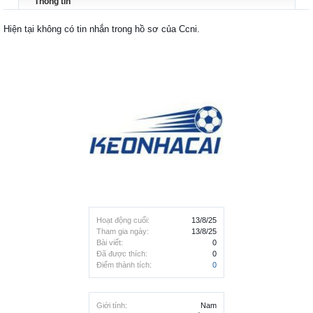
Thông tin
Hiện tại không có tin nhắn trong hồ sơ của Ccni.
Hoạt động cuối:
13/8/25
Tham gia ngày:
13/8/25
Bài viết:
0
Đã được thích:
0
Điểm thành tích:
0
Giới tính:
Nam