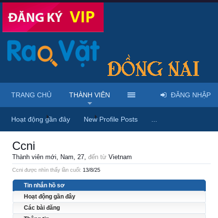
TRANG CHỦ
THÀNH VIÊN
ĐĂNG NHẬP
Trang chủ
Thành viên
Ccni
Hoạt động gần đây
New Profile Posts
...
Ccni
Thành viên mới
, Nam, 27,
đến từ
Vietnam
Ccni được nhìn thấy lần cuối:
13/8/25
Tin nhắn hồ sơ
Hoạt động gần đây
Các bài đăng