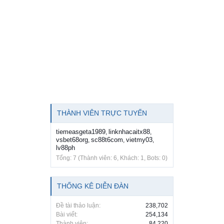
THÀNH VIÊN TRỰC TUYẾN
tiemeasgeta1989
linknhacaitx88
,
,
vsbet68org
sc88t6com
vietmy03
,
,
,
lv88ph
Tổng: 7 (Thành viên: 6, Khách: 1, Bots: 0)
THỐNG KÊ DIỄN ĐÀN
Đề tài thảo luận:
238,702
Bài viết:
254,134
Thành viên:
84,220