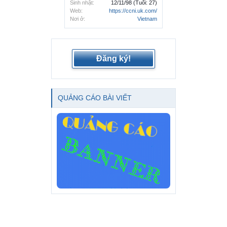
Sinh nhật:
12/11/98
(Tuổi: 27)
Web:
https://ccni.uk.com/
Nơi ở:
Vietnam
Đăng ký!
QUẢNG CÁO BÀI VIẾT