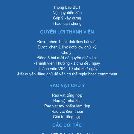
Thông báo BQT
Nội quy diễn đàn
Góp ý xây dựng
Thảo luận chung
QUYỀN LỢI THÀNH VIÊN
Được chèn 1 link dofollow bài viết
Được chèn 1 link dofollow chữ ký
Chú ý:
-Đăng 3 bài mới có quyền chèn link
-Thành viên Thường - 1 chủ đề / ngày
-Thành viên VIP - 10 chủ đề / ngày
-Hết quyền đăng chủ để vẫn có thể reply hoặc commment
RAO VẶT CHÚ Ý
Rao vặt tổng hợp
Rao vặt nhà đất
Rao vặt mỹ phẩm làm đẹp
Rao vặt điện thoại
Giải trí tổng hợp
CÁC ĐỐI TÁC