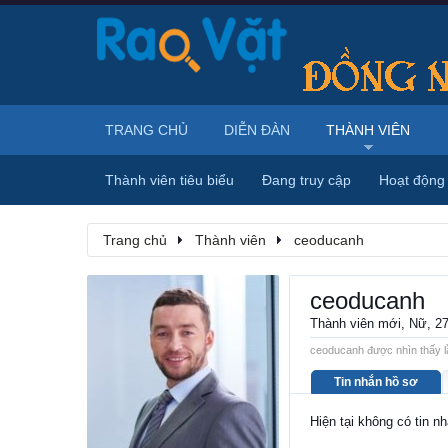
TRANG CHỦ
DIỄN ĐÀN
THÀNH VIÊN
Thành viên tiêu biểu
Đang truy cập
Hoạt động
Trang chủ
Thành viên
ceoducanh
ceoducanh
Thành viên mới
, Nữ, 2
ceoducanh được nhìn thấy l
Tin nhắn hồ sơ
Hiện tại không có tin n