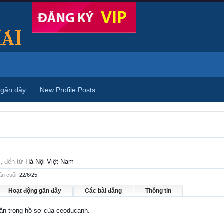
 gần đây
New Profile Posts
7,
đến từ
Hà Nội Việt Nam
ần cuối:
22/6/25
Hoạt động gần đây
Các bài đăng
Thông tin
hắn trong hồ sơ của ceoducanh.