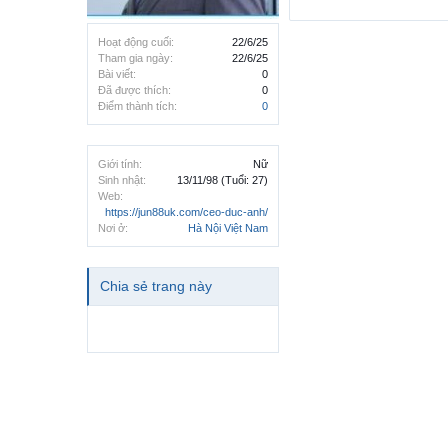
Hoạt động cuối:
22/6/25
Tham gia ngày:
22/6/25
Bài viết:
0
Đã được thích:
0
Điểm thành tích:
0
Giới tính:
Nữ
Sinh nhật:
13/11/98
(Tuổi: 27)
Web:
https://jun88uk.com/ceo-duc-anh/
Nơi ở:
Hà Nội Việt Nam
Chia sẻ trang này