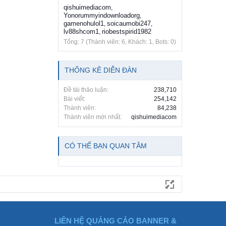
qishuimediacom
,
Yonorummyindownloadorg
,
gamenohulol1
soicaumobi247
,
,
lv88shcom1
riobestspirid1982
,
Tổng: 7 (Thành viên: 6, Khách: 1, Bots: 0)
THỐNG KÊ DIỄN ĐÀN
Đề tài thảo luận:
238,710
Bài viết:
254,142
Thành viên:
84,238
Thành viên mới nhất:
qishuimediacom
CÓ THỂ BẠN QUAN TÂM
LIÊN HỆ QUẢNG CÁO BANNER &