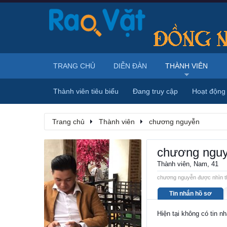
TRANG CHỦ
DIỄN ĐÀN
THÀNH VIÊN
Thành viên tiêu biểu
Đang truy cập
Hoạt động
Trang chủ
Thành viên
chương nguyễn
chương ngu
Thành viên
, Nam, 41
chương nguyễn được nhìn th
Tin nhắn hồ sơ
Hiện tại không có tin 