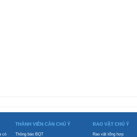
THÀNH VIÊN CẦN CHÚ Ý
RAO VẶT CHÚ Ý
n
có
Thông báo BQT
Rao vặt tổng hợp