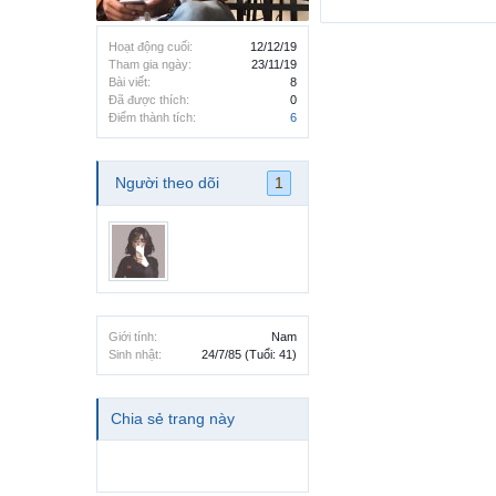
Hoạt động cuối:
12/12/19
Tham gia ngày:
23/11/19
Bài viết:
8
Đã được thích:
0
Điểm thành tích:
6
Người theo dõi
1
Giới tính:
Nam
Sinh nhật:
24/7/85
(Tuổi: 41)
Chia sẻ trang này