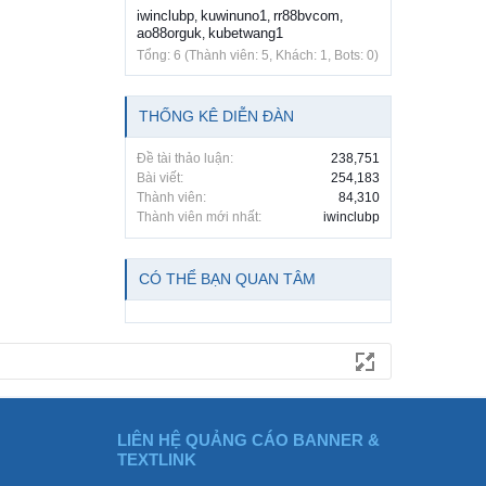
iwinclubp
kuwinuno1
rr88bvcom
,
,
,
ao88orguk
kubetwang1
,
Tổng: 6 (Thành viên: 5, Khách: 1, Bots: 0)
THỐNG KÊ DIỄN ĐÀN
Đề tài thảo luận:
238,751
Bài viết:
254,183
Thành viên:
84,310
Thành viên mới nhất:
iwinclubp
CÓ THỂ BẠN QUAN TÂM
LIÊN HỆ QUẢNG CÁO BANNER &
TEXTLINK