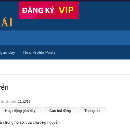
 gần đây
New Profile Posts
yễn
ấy lần cuối:
12/12/19
Hoạt động gần đây
Các bài đăng
Thông tin
nhắn trong hồ sơ của chương nguyễn.