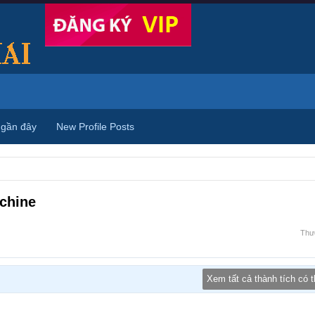
 gần đây
New Profile Posts
chine
Thư
Xem tất cả thành tích có 