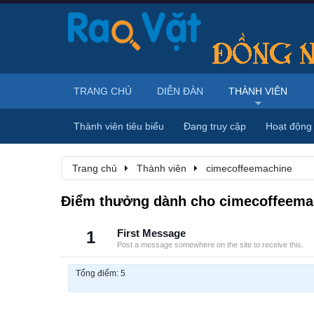
TRANG CHỦ
DIỄN ĐÀN
THÀNH VIÊN
Thành viên tiêu biểu
Đang truy cập
Hoạt động
Trang chủ
Thành viên
cimecoffeemachine
Điểm thưởng dành cho cimecoffeema
1
First Message
Post a message somewhere on the site to receive this.
Tổng điểm: 5