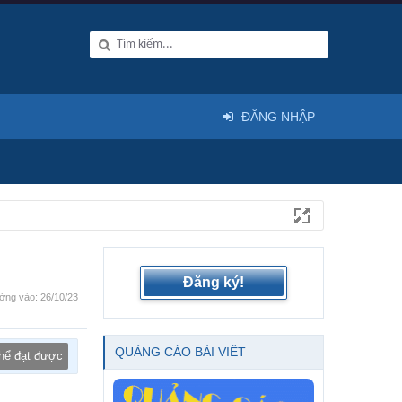
ĐĂNG NHẬP
Đăng ký!
ởng vào:
26/10/23
QUẢNG CÁO BÀI VIẾT
thể đạt được