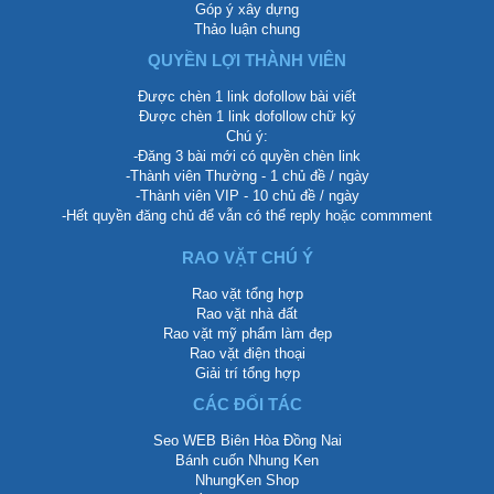
Góp ý xây dựng
Thảo luận chung
QUYỀN LỢI THÀNH VIÊN
Được chèn 1 link dofollow bài viết
Được chèn 1 link dofollow chữ ký
Chú ý:
-Đăng 3 bài mới có quyền chèn link
-Thành viên Thường - 1 chủ đề / ngày
-Thành viên VIP - 10 chủ đề / ngày
-Hết quyền đăng chủ để vẫn có thể reply hoặc commment
RAO VẶT CHÚ Ý
Rao vặt tổng hợp
Rao vặt nhà đất
Rao vặt mỹ phẩm làm đẹp
Rao vặt điện thoại
Giải trí tổng hợp
CÁC ĐỐI TÁC
Seo WEB Biên Hòa Đồng Nai
Bánh cuốn Nhung Ken
NhungKen Shop