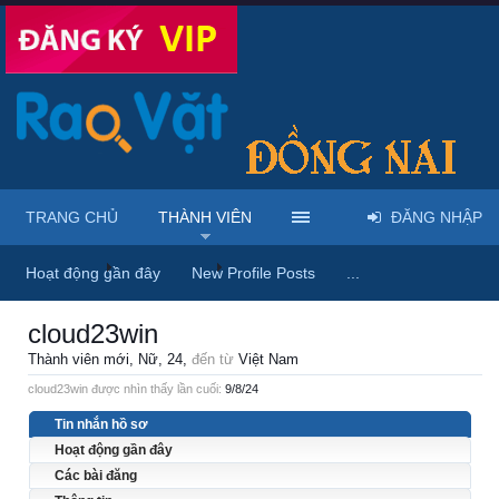
TRANG CHỦ
THÀNH VIÊN
ĐĂNG NHẬP
Trang chủ
Thành viên
cloud23win
Hoạt động gần đây
New Profile Posts
...
cloud23win
Thành viên mới
, Nữ, 24,
đến từ
Việt Nam
cloud23win được nhìn thấy lần cuối:
9/8/24
Tin nhắn hồ sơ
Hoạt động gần đây
Các bài đăng