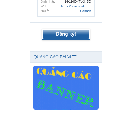
Sinh nhật:
14/11/00
(Tuổi: 25)
Web:
https://comments.red
Nơi ở:
Canada
Đăng ký!
QUẢNG CÁO BÀI VIẾT