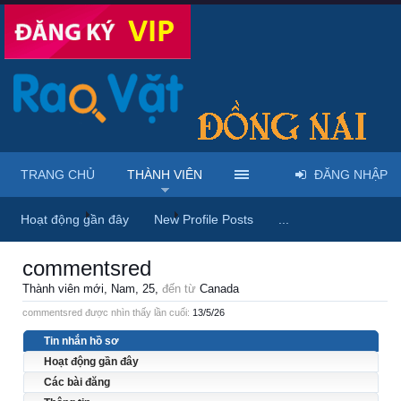
TRANG CHỦ
THÀNH VIÊN
ĐĂNG NHẬP
Trang chủ
Thành viên
commentsred
Hoạt động gần đây
New Profile Posts
...
commentsred
Thành viên mới
, Nam, 25,
đến từ
Canada
commentsred được nhìn thấy lần cuối:
13/5/26
Tin nhắn hồ sơ
Hoạt động gần đây
Các bài đăng