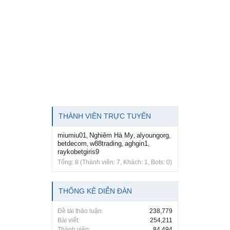
THÀNH VIÊN TRỰC TUYẾN
miumiu01
Nghiêm Hà My
alyoungorg
,
,
,
betdecom
w88trading
aghgin1
,
,
,
raykobetgiris9
Tổng: 8 (Thành viên: 7, Khách: 1, Bots: 0)
THỐNG KÊ DIỄN ĐÀN
Đề tài thảo luận:
238,779
Bài viết:
254,211
Thành viên:
84,494