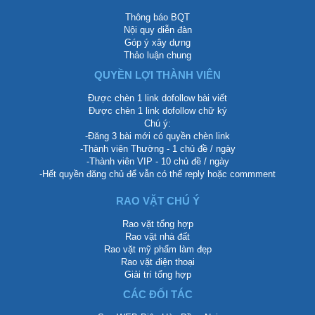
Thông báo BQT
Nội quy diễn đàn
Góp ý xây dựng
Thảo luận chung
QUYỀN LỢI THÀNH VIÊN
Được chèn 1 link dofollow bài viết
Được chèn 1 link dofollow chữ ký
Chú ý:
-Đăng 3 bài mới có quyền chèn link
-Thành viên Thường - 1 chủ đề / ngày
-Thành viên VIP - 10 chủ đề / ngày
-Hết quyền đăng chủ để vẫn có thể reply hoặc commment
RAO VẶT CHÚ Ý
Rao vặt tổng hợp
Rao vặt nhà đất
Rao vặt mỹ phẩm làm đẹp
Rao vặt điện thoại
Giải trí tổng hợp
CÁC ĐỐI TÁC