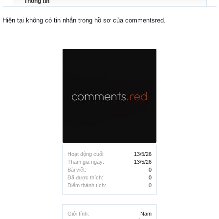
Thông tin
Hiện tại không có tin nhắn trong hồ sơ của commentsred.
Hoạt động cuối:
13/5/26
Tham gia ngày:
13/5/26
Bài viết:
0
Đã được thích:
0
Điểm thành tích:
0
Giới tính:
Nam