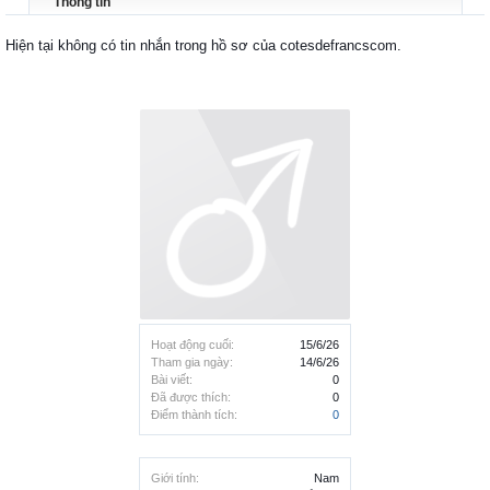
Thông tin
Hiện tại không có tin nhắn trong hồ sơ của cotesdefrancscom.
Hoạt động cuối:
15/6/26
Tham gia ngày:
14/6/26
Bài viết:
0
Đã được thích:
0
Điểm thành tích:
0
Giới tính:
Nam