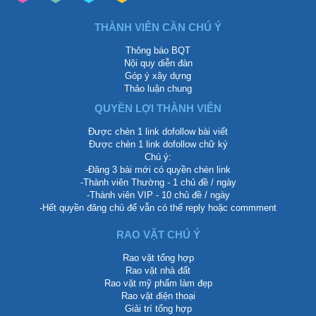
THÀNH VIÊN CẦN CHÚ Ý
Thông báo BQT
Nội quy diễn đàn
Góp ý xây dựng
Thảo luận chung
QUYỀN LỢI THÀNH VIÊN
Được chèn 1 link dofollow bài viết
Được chèn 1 link dofollow chữ ký
Chú ý:
-Đăng 3 bài mới có quyền chèn link
-Thành viên Thường - 1 chủ đề / ngày
-Thành viên VIP - 10 chủ đề / ngày
-Hết quyền đăng chủ để vẫn có thể reply hoặc commment
RAO VẶT CHÚ Ý
Rao vặt tổng hợp
Rao vặt nhà đất
Rao vặt mỹ phẩm làm đẹp
Rao vặt điện thoại
Giải trí tổng hợp