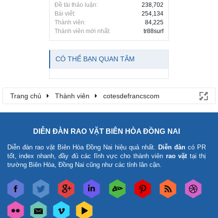
Đề tài thảo luận:
238,702
Bài viết:
254,134
Thành viên:
84,225
Thành viên mới nhất:
tr88surf
CÓ THỂ BẠN QUAN TÂM
Trang chủ
Thành viên
cotesdefrancscom
DIỄN ĐÀN RAO VẶT BIÊN HÒA ĐỒNG NAI
Diễn đàn rao vặt Biên Hòa Đồng Nai
hiệu quả nhất.
Diễn đàn
có PR
tốt, index nhanh, đầy đủ các lĩnh vực cho thành viên
rao vặt
tại thị
trường Biên Hòa, Đồng Nai cũng như các tỉnh lân cận.