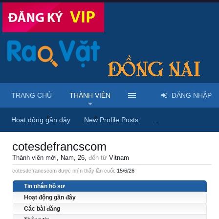
TRANG CHỦ
THÀNH VIÊN
ĐĂNG NHẬP
Trang chủ
Thành viên
cotesdefrancscom
Hoạt động gần đây
New Profile Posts
...
cotesdefrancscom
Thành viên mới
, Nam, 26,
đến từ
Vitnam
cotesdefrancscom được nhìn thấy lần cuối:
15/6/26
Tin nhắn hồ sơ
Hoạt động gần đây
Các bài đăng