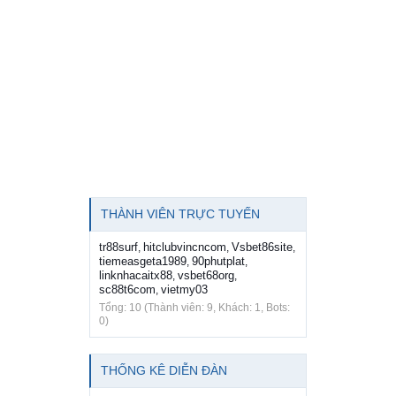
THÀNH VIÊN TRỰC TUYẾN
tr88surf
hitclubvincncom
Vsbet86site
,
,
,
tiemeasgeta1989
90phutplat
,
,
linknhacaitx88
vsbet68org
,
,
sc88t6com
vietmy03
,
Tổng: 10 (Thành viên: 9, Khách: 1, Bots:
0)
THỐNG KÊ DIỄN ĐÀN