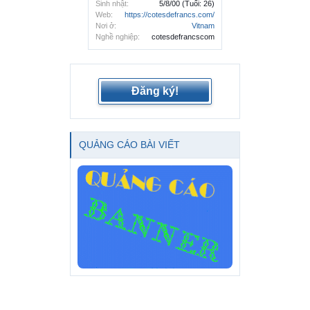
Sinh nhật:
5/8/00
(Tuổi: 26)
Web:
https://cotesdefrancs.com/
Nơi ở:
Vitnam
Nghề nghiệp:
cotesdefrancscom
Đăng ký!
QUẢNG CÁO BÀI VIẾT