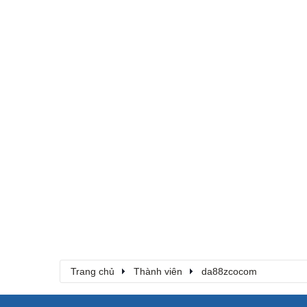
Trang chủ
Thành viên
da88zcocom