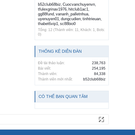
b52club68biz
Cuocvanchuyenvn
,
,
tfulexgrinav1976
hitclub1ac1
,
,
gg88fund
vananh_palletnhua
,
,
uyenuyen01
dungcudien
tinhtrieuan
,
,
,
thabet6vip1
sc88bio0
,
Tổng: 12 (Thành viên: 11, Khách: 1, Bots:
0)
THỐNG KÊ DIỄN ĐÀN
Đề tài thảo luận:
238,763
Bài viết:
254,195
Thành viên:
84,338
Thành viên mới nhất:
b52club68biz
CÓ THỂ BẠN QUAN TÂM