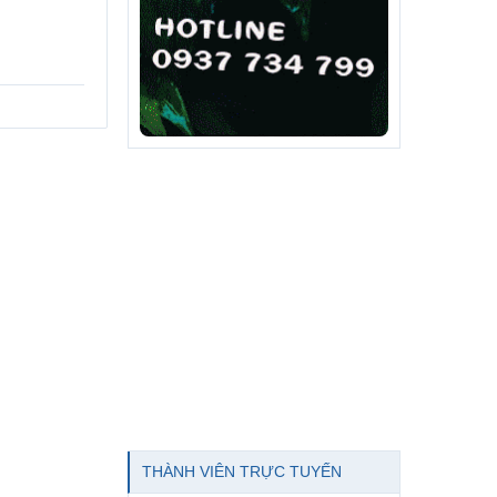
THÀNH VIÊN TRỰC TUYẾN