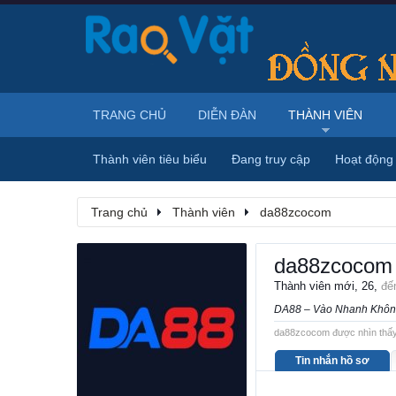
TRANG CHỦ
DIỄN ĐÀN
THÀNH VIÊN
Thành viên tiêu biểu
Đang truy cập
Hoạt động
Trang chủ
Thành viên
da88zcocom
da88zcocom
Thành viên mới
, 26,
đế
DA88 – Vào Nhanh Khôn
da88zcocom được nhìn thấy 
Tin nhắn hồ sơ