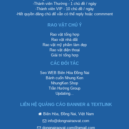
-Thành viên Thường - 1 chủ đề / ngày
-Thành viên VIP - 10 chủ đề / ngày
-Hết quyền đăng chủ để vẫn có thể reply hoặc commment
RAO VẶT CHÚ Ý
Rao vặt tổng hợp
Rao vặt nhà đất
Rao vặt mỹ phẩm làm đẹp
Rao vặt điện thoại
Giải trí tổng hợp
CÁC ĐỐI TÁC
Seo WEB Biên Hòa Đồng Nai
Bánh cuốn Nhung Ken
NhungKen Shop
Trần Hướng Group
Updating...
LIÊN HỆ QUẢNG CÁO BANNER & TEXTLINK
Biên Hòa, Đồng Nai, Việt Nam
info@dongnairaovat.com
dongnairaovat.com@gmail.com