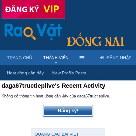
TRANG CHỦ
THÀNH VIÊN
ĐĂNG NHẬP
Trang chủ
Thành viên
Hoạt động gần đây
New Profile Posts
...
daga67tructieplive's Recent Activity
Không có thông tin hoạt động gần đây của daga67tructieplive.
Đăng ký!
QUẢNG CÁO BÀI VIẾT