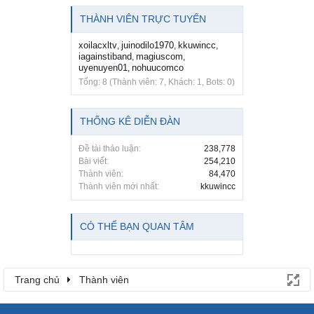
THÀNH VIÊN TRỰC TUYẾN
xoilacxltv
juinodilo1970
kkuwincc
,
,
,
iagainstiband
magiuscom
,
,
uyenuyen01
nohuucomco
,
Tổng: 8 (Thành viên: 7, Khách: 1, Bots: 0)
THỐNG KÊ DIỄN ĐÀN
Đề tài thảo luận:
238,778
Bài viết:
254,210
Thành viên:
84,470
Thành viên mới nhất:
kkuwincc
CÓ THỂ BẠN QUAN TÂM
Trang chủ
Thành viên