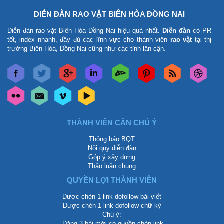
DIỄN ĐÀN RAO VẶT BIÊN HÒA ĐỒNG NAI
Diễn đàn rao vặt Biên Hòa Đồng Nai
hiệu quả nhất.
Diễn đàn
có PR
tốt, index nhanh, đầy đủ các lĩnh vực cho thành viên
rao vặt
tại thị
trường Biên Hòa, Đồng Nai cũng như các tỉnh lân cận.
THÀNH VIÊN CẦN CHÚ Ý
Thông báo BQT
Nội quy diễn đàn
Góp ý xây dựng
Thảo luận chung
QUYỀN LỢI THÀNH VIÊN
Được chèn 1 link dofollow bài viết
Được chèn 1 link dofollow chữ ký
Chú ý:
-Đăng 3 bài mới có quyền chèn link