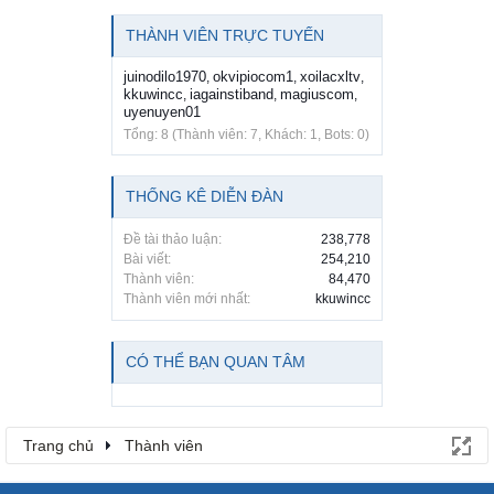
THÀNH VIÊN TRỰC TUYẾN
juinodilo1970
okvipiocom1
xoilacxltv
,
,
,
kkuwincc
iagainstiband
magiuscom
,
,
,
uyenuyen01
Tổng: 8 (Thành viên: 7, Khách: 1, Bots: 0)
THỐNG KÊ DIỄN ĐÀN
Đề tài thảo luận:
238,778
Bài viết:
254,210
Thành viên:
84,470
Thành viên mới nhất:
kkuwincc
CÓ THỂ BẠN QUAN TÂM
Trang chủ
Thành viên