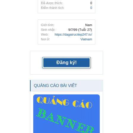
Đã được thích:
0
Điểm thành tích:
0
Giới tính:
Nam
Sinh nhật:
9/7/99
(Tuổi: 27)
Web:
https://dagatructiep247.tv/
Nơi ở:
Viatnam
Đăng ký!
QUẢNG CÁO BÀI VIẾT