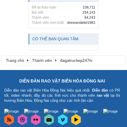
Đề tài thảo luận:
238,711
Bài viết:
254,143
Thành viên:
84,243
Thành viên mới nhất:
drexranstetel1983
CÓ THỂ BẠN QUAN TÂM
Trang chủ
Thành viên
dagatructiep247tv
DIỄN ĐÀN RAO VẶT BIÊN HÒA ĐỒNG NAI
Diễn đàn rao vặt Biên Hòa Đồng Nai
hiệu quả nhất.
Diễn đàn
có PR
tốt, index nhanh, đầy đủ các lĩnh vực cho thành viên
rao vặt
tại thị
trường Biên Hòa, Đồng Nai cũng như các tỉnh lân cận.