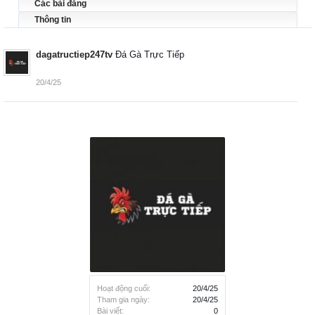
Các bài đăng
Thông tin
dagatructiep247tv
Đá Gà Trực Tiếp
20/4/25
Hoạt động cuối:
20/4/25
Tham gia ngày:
20/4/25
Bài viết:
0