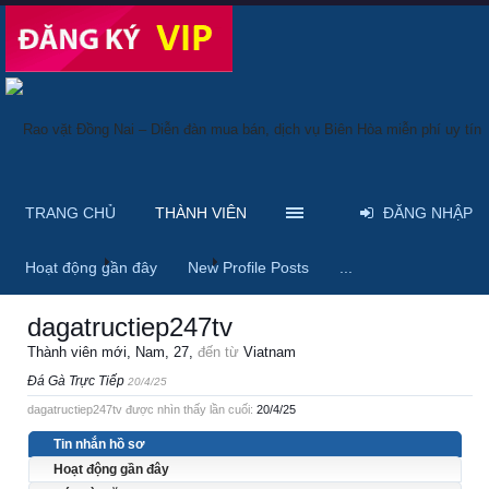
TRANG CHỦ
THÀNH VIÊN
ĐĂNG NHẬP
Trang chủ
Thành viên
dagatructiep247tv
Hoạt động gần đây
New Profile Posts
...
dagatructiep247tv
Thành viên mới
, Nam, 27,
đến từ
Viatnam
Đá Gà Trực Tiếp
20/4/25
dagatructiep247tv được nhìn thấy lần cuối:
20/4/25
Tin nhắn hồ sơ
Hoạt động gần đây