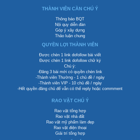
THÀNH VIÊN CẦN CHÚ Ý
Thông báo BQT
Nội quy diễn đàn
Góp ý xây dựng
Thảo luận chung
QUYỀN LỢI THÀNH VIÊN
Được chèn 1 link dofollow bài viết
Được chèn 1 link dofollow chữ ký
Chú ý:
-Đăng 3 bài mới có quyền chèn link
-Thành viên Thường - 1 chủ đề / ngày
-Thành viên VIP - 10 chủ đề / ngày
-Hết quyền đăng chủ để vẫn có thể reply hoặc commment
RAO VẶT CHÚ Ý
Rao vặt tổng hợp
Rao vặt nhà đất
Rao vặt mỹ phẩm làm đẹp
Rao vặt điện thoại
Giải trí tổng hợp