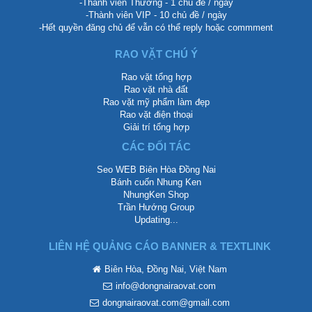
-Thành viên Thường - 1 chủ đề / ngày
-Thành viên VIP - 10 chủ đề / ngày
-Hết quyền đăng chủ để vẫn có thể reply hoặc commment
RAO VẶT CHÚ Ý
Rao vặt tổng hợp
Rao vặt nhà đất
Rao vặt mỹ phẩm làm đẹp
Rao vặt điện thoại
Giải trí tổng hợp
CÁC ĐỐI TÁC
Seo WEB Biên Hòa Đồng Nai
Bánh cuốn Nhung Ken
NhungKen Shop
Trần Hướng Group
Updating...
LIÊN HỆ QUẢNG CÁO BANNER & TEXTLINK
Biên Hòa, Đồng Nai, Việt Nam
info@dongnairaovat.com
dongnairaovat.com@gmail.com