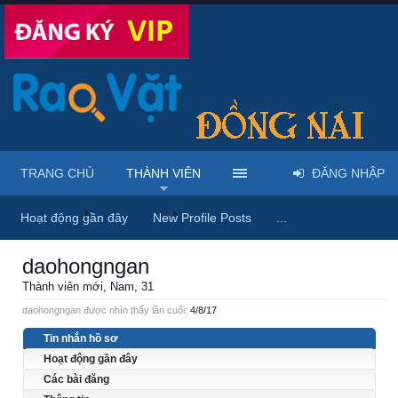
TRANG CHỦ
THÀNH VIÊN
ĐĂNG NHẬP
Trang chủ
Thành viên
daohongngan
Hoạt động gần đây
New Profile Posts
...
daohongngan
Thành viên mới
, Nam, 31
daohongngan được nhìn thấy lần cuối:
4/8/17
Tin nhắn hồ sơ
Hoạt động gần đây
Các bài đăng