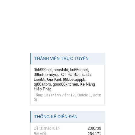
THÀNH VIÊN TRỰC TUYẾN
9bh999net
neoshiki
ko66senet
,
,
,
39betcomcyou
CT Ha Bac
sada
,
,
,
LienMi
Gia Kiệt
99bbetapppk
,
,
,
tg88altpro
good88kitchen
Xe Nâng
,
,
Hiệp Phát
Tổng: 13 (Thành viên: 12, Khách: 1, Bots:
0)
THỐNG KÊ DIỄN ĐÀN
Đề tài thảo luận:
238,739
Bài viết:
254,171