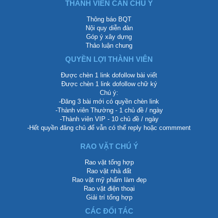
THÀNH VIÊN CẦN CHÚ Ý
Thông báo BQT
Nội quy diễn đàn
Góp ý xây dựng
Thảo luận chung
QUYỀN LỢI THÀNH VIÊN
Được chèn 1 link dofollow bài viết
Được chèn 1 link dofollow chữ ký
Chú ý:
-Đăng 3 bài mới có quyền chèn link
-Thành viên Thường - 1 chủ đề / ngày
-Thành viên VIP - 10 chủ đề / ngày
-Hết quyền đăng chủ để vẫn có thể reply hoặc commment
RAO VẶT CHÚ Ý
Rao vặt tổng hợp
Rao vặt nhà đất
Rao vặt mỹ phẩm làm đẹp
Rao vặt điện thoại
Giải trí tổng hợp
CÁC ĐỐI TÁC