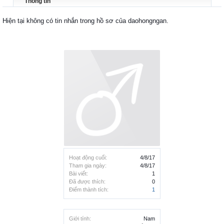
Thông tin
Hiện tại không có tin nhắn trong hồ sơ của daohongngan.
Hoạt động cuối:
4/8/17
Tham gia ngày:
4/8/17
Bài viết:
1
Đã được thích:
0
Điểm thành tích:
1
Giới tính:
Nam