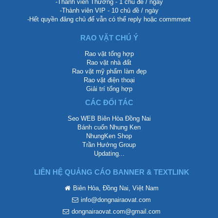
-Thành viên Thường - 1 chủ đề / ngày
-Thành viên VIP - 10 chủ đề / ngày
-Hết quyền đăng chủ để vẫn có thể reply hoặc commment
RAO VẶT CHÚ Ý
Rao vặt tổng hợp
Rao vặt nhà đất
Rao vặt mỹ phẩm làm đẹp
Rao vặt điện thoại
Giải trí tổng hợp
CÁC ĐỐI TÁC
Seo WEB Biên Hòa Đồng Nai
Bánh cuốn Nhung Ken
NhungKen Shop
Trần Hướng Group
Updating...
LIÊN HỆ QUẢNG CÁO BANNER & TEXTLINK
Biên Hòa, Đồng Nai, Việt Nam
info@dongnairaovat.com
dongnairaovat.com@gmail.com