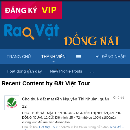
TRANG CHỦ
THÀNH VIÊN
ĐĂNG NHẬP
Trang chủ
Thành viên
Đất Việt Tour
Hoạt động gần đây
New Profile Posts
...
Recent Content by Đất Việt Tour
Chủ đề
Cho thuê đất mặt tiền Nguyễn Thị Nhuần, quận
12
CHO THUÊ ĐẤT MẶT TIỀN ĐƯỜNG NGUYỄN THỊ NHUẦN, AN PHÚ
ĐÔNG (QUẬN 12 CŨ) Diện tích: 25 x 72m thổ cư 100% (1800m2)
vuông vức đất mặt tiền đường lớn...
Chủ đề bởi:
Đất Việt Tour
,
15/4/26
, 0 lần trả lời, trong diễn đàn:
Nhà đất –