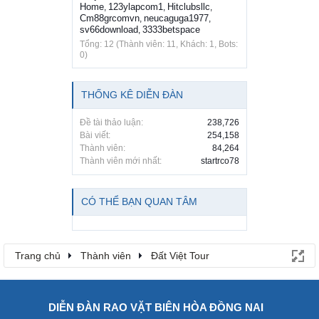
Home
123ylapcom1
Hitclubsllc
,
,
,
Cm88grcomvn
neucaguga1977
,
,
sv66download
3333betspace
,
Tổng: 12 (Thành viên: 11, Khách: 1, Bots:
0)
THỐNG KÊ DIỄN ĐÀN
Đề tài thảo luận:
238,726
Bài viết:
254,158
Thành viên:
84,264
Thành viên mới nhất:
startrco78
CÓ THỂ BẠN QUAN TÂM
Trang chủ
Thành viên
Đất Việt Tour
DIỄN ĐÀN RAO VẶT BIÊN HÒA ĐỒNG NAI