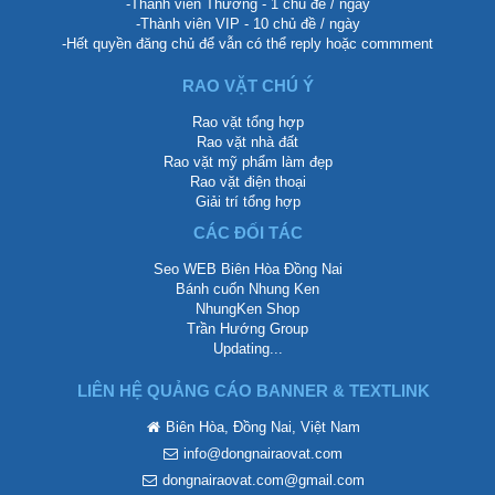
-Thành viên Thường - 1 chủ đề / ngày
-Thành viên VIP - 10 chủ đề / ngày
-Hết quyền đăng chủ để vẫn có thể reply hoặc commment
RAO VẶT CHÚ Ý
Rao vặt tổng hợp
Rao vặt nhà đất
Rao vặt mỹ phẩm làm đẹp
Rao vặt điện thoại
Giải trí tổng hợp
CÁC ĐỐI TÁC
Seo WEB Biên Hòa Đồng Nai
Bánh cuốn Nhung Ken
NhungKen Shop
Trần Hướng Group
Updating...
LIÊN HỆ QUẢNG CÁO BANNER & TEXTLINK
Biên Hòa, Đồng Nai, Việt Nam
info@dongnairaovat.com
dongnairaovat.com@gmail.com