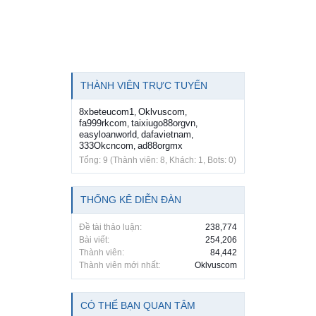
THÀNH VIÊN TRỰC TUYẾN
8xbeteucom1
Oklvuscom
,
,
fa999rkcom
taixiugo88orgvn
,
,
easyloanworld
dafavietnam
,
,
333Okcncom
ad88orgmx
,
Tổng: 9 (Thành viên: 8, Khách: 1, Bots: 0)
THỐNG KÊ DIỄN ĐÀN
Đề tài thảo luận:
238,774
Bài viết:
254,206
Thành viên:
84,442
Thành viên mới nhất:
Oklvuscom
CÓ THỂ BẠN QUAN TÂM