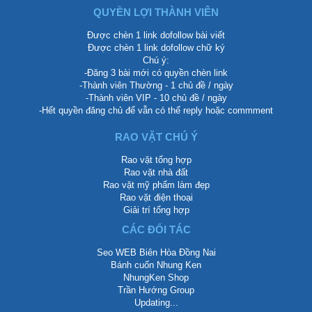
QUYỀN LỢI THÀNH VIÊN
Được chèn 1 link dofollow bài viết
Được chèn 1 link dofollow chữ ký
Chú ý:
-Đăng 3 bài mới có quyền chèn link
-Thành viên Thường - 1 chủ đề / ngày
-Thành viên VIP - 10 chủ đề / ngày
-Hết quyền đăng chủ để vẫn có thể reply hoặc commment
RAO VẶT CHÚ Ý
Rao vặt tổng hợp
Rao vặt nhà đất
Rao vặt mỹ phẩm làm đẹp
Rao vặt điện thoại
Giải trí tổng hợp
CÁC ĐỐI TÁC
Seo WEB Biên Hòa Đồng Nai
Bánh cuốn Nhung Ken
NhungKen Shop
Trần Hướng Group
Updating...