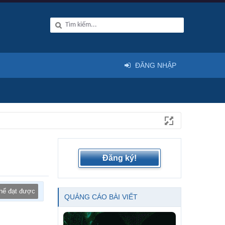
ĐĂNG NHẬP
Đăng ký!
thể đạt được
QUẢNG CÁO BÀI VIẾT