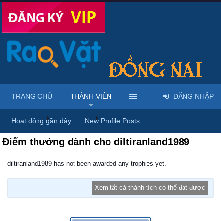
TRANG CHỦ
THÀNH VIÊN
ĐĂNG NHẬP
Trang chủ
Thành viên
diltiranland1989
Hoạt động gần đây
New Profile Posts
...
Điểm thưởng dành cho diltiranland1989
diltiranland1989 has not been awarded any trophies yet.
Xem tất cả thành tích có thể đạt được