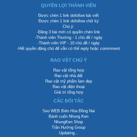
QUYỀN LỢI THÀNH VIÊN
Được chèn 1 link dofollow bài viết
Được chèn 1 link dofollow chữ ký
Chú ý:
-Đăng 3 bài mới có quyền chèn link
-Thành viên Thường - 1 chủ đề / ngày
-Thành viên VIP - 10 chủ đề / ngày
-Hết quyền đăng chủ để vẫn có thể reply hoặc commment
RAO VẶT CHÚ Ý
Rao vặt tổng hợp
Rao vặt nhà đất
Rao vặt mỹ phẩm làm đẹp
Rao vặt điện thoại
Giải trí tổng hợp
CÁC ĐỐI TÁC
Seo WEB Biên Hòa Đồng Nai
Bánh cuốn Nhung Ken
NhungKen Shop
Trần Hướng Group
Updating...