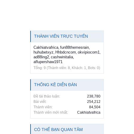
THÀNH VIÊN TRỰC TUYẾN
Cakhiatvafrica
fun88themesrain
,
,
huhubetxyz
Hhbdcncom
okvipiocom1
,
,
,
ad88ing2
cashwinitalia
,
,
aflupershaw1971
Tổng: 9 (Thành viên: 8, Khách: 1, Bots: 0)
THỐNG KÊ DIỄN ĐÀN
Đề tài thảo luận:
238,780
Bài viết:
254,212
Thành viên:
84,504
Thành viên mới nhất:
Cakhiatvafrica
CÓ THỂ BẠN QUAN TÂM