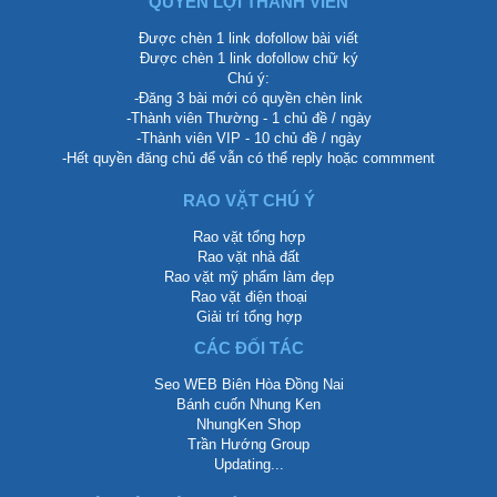
QUYỀN LỢI THÀNH VIÊN
Được chèn 1 link dofollow bài viết
Được chèn 1 link dofollow chữ ký
Chú ý:
-Đăng 3 bài mới có quyền chèn link
-Thành viên Thường - 1 chủ đề / ngày
-Thành viên VIP - 10 chủ đề / ngày
-Hết quyền đăng chủ để vẫn có thể reply hoặc commment
RAO VẶT CHÚ Ý
Rao vặt tổng hợp
Rao vặt nhà đất
Rao vặt mỹ phẩm làm đẹp
Rao vặt điện thoại
Giải trí tổng hợp
CÁC ĐỐI TÁC
Seo WEB Biên Hòa Đồng Nai
Bánh cuốn Nhung Ken
NhungKen Shop
Trần Hướng Group
Updating...