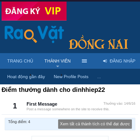
TRANG CHỦ
THÀNH VIÊN
ĐĂNG NHẬP
Trang chủ
Thành viên
dinhhiep22
Hoạt động gần đây
New Profile Posts
...
Điểm thưởng dành cho dinhhiep22
1
First Message
Thưởng vào:
14/6/16
Post a message somewhere on the site to receive this.
Tổng điểm: 4
Xem tất cả thành tích có thể đạt được