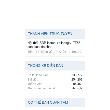
THÀNH VIÊN TRỰC TUYẾN
Nội thất SDP Home
xoilacxgtv
TF88
,
,
,
canhquandaiphat
Tổng: 5 (Thành viên: 4, Khách: 1, Bots: 0)
THỐNG KÊ DIỄN ĐÀN
Đề tài thảo luận:
238,777
Bài viết:
254,209
Thành viên:
84,460
Thành viên mới nhất:
xoilacxgtv
CÓ THỂ BẠN QUAN TÂM