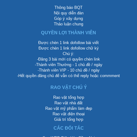
Thông báo BQT
Nội quy diễn đàn
Góp ý xây dựng
Thảo luận chung
QUYỀN LỢI THÀNH VIÊN
Được chèn 1 link dofollow bài viết
Được chèn 1 link dofollow chữ ký
Chú ý:
-Đăng 3 bài mới có quyền chèn link
-Thành viên Thường - 1 chủ đề / ngày
-Thành viên VIP - 10 chủ đề / ngày
-Hết quyền đăng chủ để vẫn có thể reply hoặc commment
RAO VẶT CHÚ Ý
Rao vặt tổng hợp
Rao vặt nhà đất
Rao vặt mỹ phẩm làm đẹp
Rao vặt điện thoại
Giải trí tổng hợp
CÁC ĐỐI TÁC