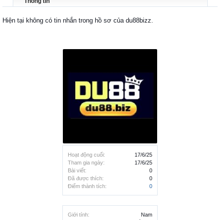
Thông tin
Hiện tại không có tin nhắn trong hồ sơ của du88bizz.
Hoạt động cuối:
17/6/25
Tham gia ngày:
17/6/25
Bài viết:
0
Đã được thích:
0
Điểm thành tích:
0
Giới tính:
Nam