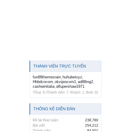
THÀNH VIÊN TRỰC TUYẾN
fun88themesrain
huhubetxyz
,
,
Hhbdcncom
okvipiocom1
ad88ing2
,
,
,
cashwinitalia
aflupershaw1971
,
Tổng: 8 (Thành viên: 7, Khách: 1, Bots: 0)
THỐNG KÊ DIỄN ĐÀN
Đề tài thảo luận:
238,780
Bài viết:
254,212
Thành viên:
84,501