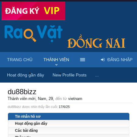
TRANG CHỦ
THÀNH VIÊN
ĐĂNG NHẬP
Trang chủ
Thành viên
du88bizz
Hoạt động gần đây
New Profile Posts
...
du88bizz
Thành viên mới
, Nam, 29,
đến từ
vietnam
du88bizz được nhìn thấy lần cuối:
17/6/25
Tin nhắn hồ sơ
Hoạt động gần đây
Các bài đăng