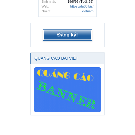
Sinh nhật:
19/8/96
(Tuổi: 29)
Web:
https://du88.biz/
Nơi ở:
vietnam
Đăng ký!
QUẢNG CÁO BÀI VIẾT