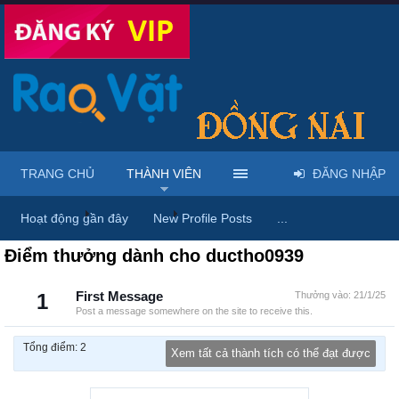
TRANG CHỦ
THÀNH VIÊN
ĐĂNG NHẬP
Trang chủ
Thành viên
ductho0939
Hoạt động gần đây
New Profile Posts
...
Điểm thưởng dành cho ductho0939
1
First Message
Thưởng vào:
21/1/25
Post a message somewhere on the site to receive this.
Tổng điểm: 2
Xem tất cả thành tích có thể đạt được