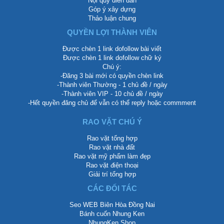
Nội quy diễn đàn
Góp ý xây dựng
Thảo luận chung
QUYỀN LỢI THÀNH VIÊN
Được chèn 1 link dofollow bài viết
Được chèn 1 link dofollow chữ ký
Chú ý:
-Đăng 3 bài mới có quyền chèn link
-Thành viên Thường - 1 chủ đề / ngày
-Thành viên VIP - 10 chủ đề / ngày
-Hết quyền đăng chủ để vẫn có thể reply hoặc commment
RAO VẶT CHÚ Ý
Rao vặt tổng hợp
Rao vặt nhà đất
Rao vặt mỹ phẩm làm đẹp
Rao vặt điện thoại
Giải trí tổng hợp
CÁC ĐỐI TÁC
Seo WEB Biên Hòa Đồng Nai
Bánh cuốn Nhung Ken
NhungKen Shop