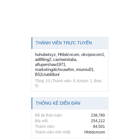
THÀNH VIÊN TRỰC TUYẾN
huhubetxyz
Hhbdcncom
okvipiocom1
,
,
,
ad88ing2
cashwinitalia
,
,
aflupershaw1971
,
marketingdichvuwifim
miumiu01
,
,
B52club68onl
Tổng: 10 (Thành viên: 9, Khách: 1, Bots:
0)
THỐNG KÊ DIỄN ĐÀN
Đề tài thảo luận:
238,780
Bài viết:
254,212
Thành viên:
84,501
Thành viên mới nhất:
Hhbdcncom