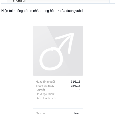
Thông tin
Hiện tại không có tin nhắn trong hồ sơ của duongvubds.
Hoạt động cuối:
31/3/16
Tham gia ngày:
15/3/16
Bài viết:
3
Đã được thích:
0
Điểm thành tích:
3
Giới tính:
Nam