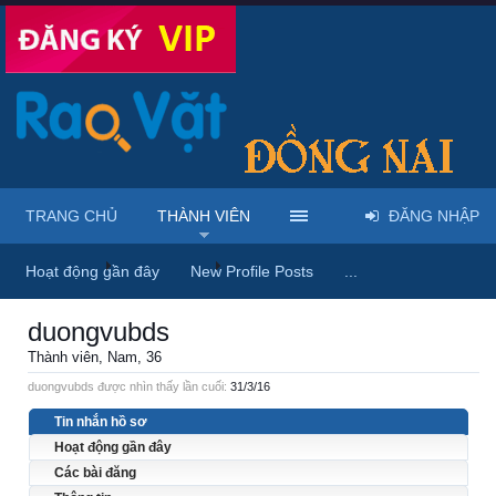
TRANG CHỦ
THÀNH VIÊN
ĐĂNG NHẬP
Trang chủ
Thành viên
duongvubds
Hoạt động gần đây
New Profile Posts
...
duongvubds
Thành viên
, Nam, 36
duongvubds được nhìn thấy lần cuối:
31/3/16
Tin nhắn hồ sơ
Hoạt động gần đây
Các bài đăng