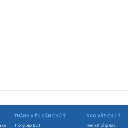
THÀNH VIÊN CẦN CHÚ Ý
RAO VẶT CHÚ Ý
n
có
Thông báo BQT
Rao vặt tổng hợp