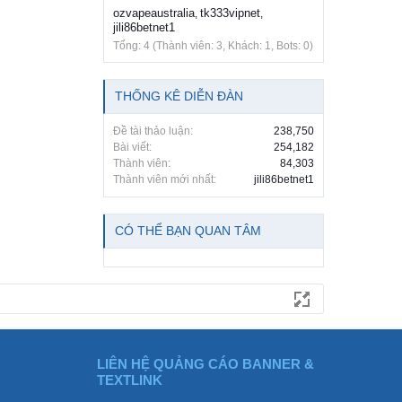
ozvapeaustralia
tk333vipnet
,
,
jili86betnet1
Tổng: 4 (Thành viên: 3, Khách: 1, Bots: 0)
THỐNG KÊ DIỄN ĐÀN
Đề tài thảo luận:
238,750
Bài viết:
254,182
Thành viên:
84,303
Thành viên mới nhất:
jili86betnet1
CÓ THỂ BẠN QUAN TÂM
LIÊN HỆ QUẢNG CÁO BANNER &
TEXTLINK