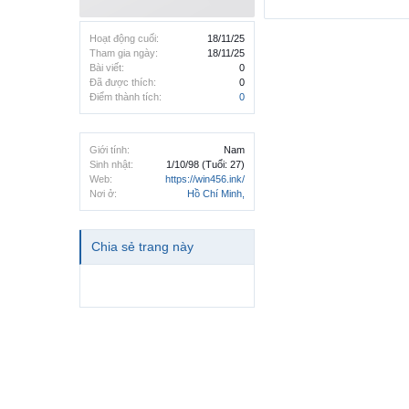
Hoạt động cuối:
18/11/25
Tham gia ngày:
18/11/25
Bài viết:
0
Đã được thích:
0
Điểm thành tích:
0
Giới tính:
Nam
Sinh nhật:
1/10/98
(Tuổi: 27)
Web:
https://win456.ink/
Nơi ở:
Hồ Chí Minh,
Chia sẻ trang này