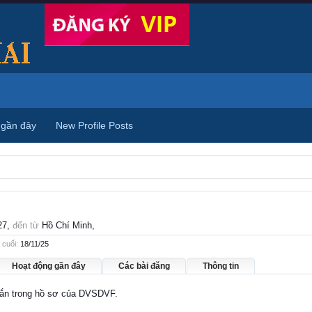
 gần đây
New Profile Posts
27,
đến từ
Hồ Chí Minh,
cuối:
18/11/25
Hoạt động gần đây
Các bài đăng
Thông tin
nhắn trong hồ sơ của DVSDVF.