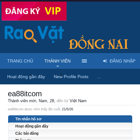
TRANG CHỦ
THÀNH VIÊN
ĐĂNG NHẬP
Trang chủ
Thành viên
ea88itcom
Hoạt động gần đây
New Profile Posts
...
ea88itcom
Thành viên mới
, Nam, 28,
đến từ
Việt Nam
ea88itcom được nhìn thấy lần cuối:
21/5/26
Tin nhắn hồ sơ
Hoạt động gần đây
Các bài đăng