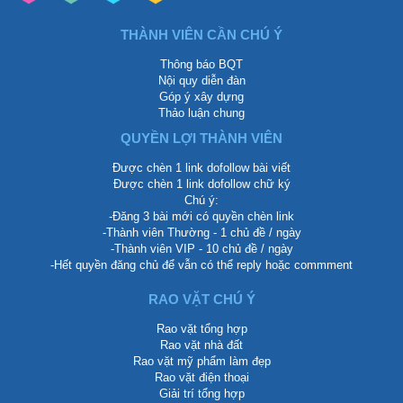
THÀNH VIÊN CẦN CHÚ Ý
Thông báo BQT
Nội quy diễn đàn
Góp ý xây dựng
Thảo luận chung
QUYỀN LỢI THÀNH VIÊN
Được chèn 1 link dofollow bài viết
Được chèn 1 link dofollow chữ ký
Chú ý:
-Đăng 3 bài mới có quyền chèn link
-Thành viên Thường - 1 chủ đề / ngày
-Thành viên VIP - 10 chủ đề / ngày
-Hết quyền đăng chủ để vẫn có thể reply hoặc commment
RAO VẶT CHÚ Ý
Rao vặt tổng hợp
Rao vặt nhà đất
Rao vặt mỹ phẩm làm đẹp
Rao vặt điện thoại
Giải trí tổng hợp