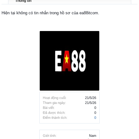
Thông tin
Hiện tại không có tin nhắn trong hồ sơ của ea88itcom.
Hoạt động cuối:
21/5/26
Tham gia ngày:
21/5/26
Bài viết:
0
Đã được thích:
0
Điểm thành tích:
0
Giới tính:
Nam