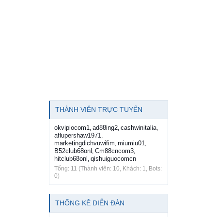
THÀNH VIÊN TRỰC TUYẾN
okvipiocom1
ad88ing2
cashwinitalia
,
,
,
aflupershaw1971
,
marketingdichvuwifim
miumiu01
,
,
B52club68onl
Cm88cncom3
,
,
hitclub68onl
qishuiguocomcn
,
Tổng: 11 (Thành viên: 10, Khách: 1, Bots:
0)
THỐNG KÊ DIỄN ĐÀN