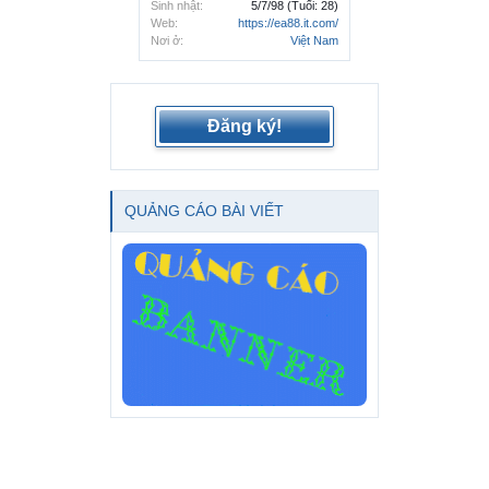
Sinh nhật:
5/7/98
(Tuổi: 28)
Web:
https://ea88.it.com/
Nơi ở:
Việt Nam
Đăng ký!
QUẢNG CÁO BÀI VIẾT