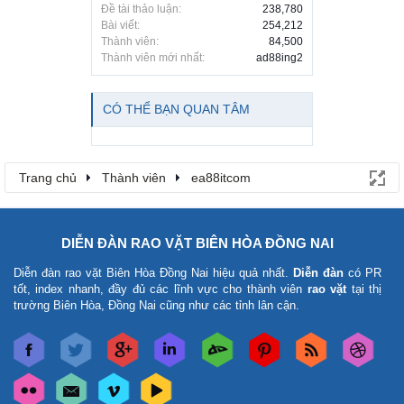
Đề tài thảo luận:
238,780
Bài viết:
254,212
Thành viên:
84,500
Thành viên mới nhất:
ad88ing2
CÓ THỂ BẠN QUAN TÂM
Trang chủ
Thành viên
ea88itcom
DIỄN ĐÀN RAO VẶT BIÊN HÒA ĐỒNG NAI
Diễn đàn rao vặt Biên Hòa Đồng Nai
hiệu quả nhất.
Diễn đàn
có PR
tốt, index nhanh, đầy đủ các lĩnh vực cho thành viên
rao vặt
tại thị
trường Biên Hòa, Đồng Nai cũng như các tỉnh lân cận.