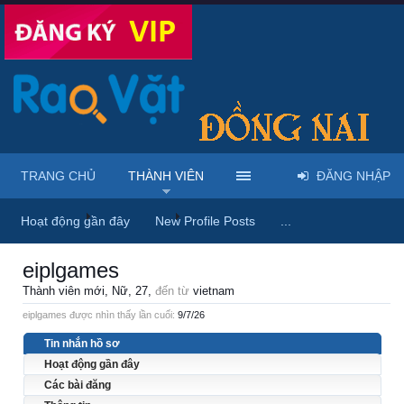
TRANG CHỦ
THÀNH VIÊN
ĐĂNG NHẬP
Trang chủ
Thành viên
eiplgames
Hoạt động gần đây
New Profile Posts
...
eiplgames
Thành viên mới
, Nữ, 27,
đến từ
vietnam
eiplgames được nhìn thấy lần cuối:
9/7/26
Tin nhắn hồ sơ
Hoạt động gần đây
Các bài đăng