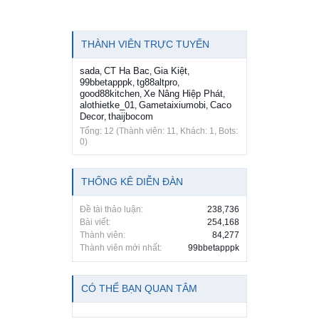
THÀNH VIÊN TRỰC TUYẾN
sada
CT Ha Bac
Gia Kiệt
,
,
,
99bbetapppk
tg88altpro
,
,
good88kitchen
Xe Nâng Hiệp Phát
,
,
alothietke_01
Gametaixiumobi
Caco
,
,
Decor
thaijbocom
,
Tổng: 12 (Thành viên: 11, Khách: 1, Bots:
0)
THỐNG KÊ DIỄN ĐÀN
Đề tài thảo luận:
238,736
Bài viết:
254,168
Thành viên:
84,277
Thành viên mới nhất:
99bbetapppk
CÓ THỂ BẠN QUAN TÂM