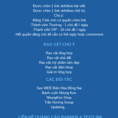
Được chèn 1 link dofollow bài viết
Được chèn 1 link dofollow chữ ký
Chú ý:
-Đăng 3 bài mới có quyền chèn link
-Thành viên Thường - 1 chủ đề / ngày
-Thành viên VIP - 10 chủ đề / ngày
-Hết quyền đăng chủ để vẫn có thể reply hoặc commment
RAO VẶT CHÚ Ý
Rao vặt tổng hợp
Rao vặt nhà đất
Rao vặt mỹ phẩm làm đẹp
Rao vặt điện thoại
Giải trí tổng hợp
CÁC ĐỐI TÁC
Seo WEB Biên Hòa Đồng Nai
Bánh cuốn Nhung Ken
NhungKen Shop
Trần Hướng Group
Updating...
LIÊN HỆ QUẢNG CÁO BANNER & TEXTLINK