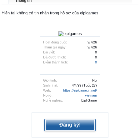
Thông tin
Hiện tại không có tin nhắn trong hồ sơ của eiplgames.
Hoạt động cuối:
9/7/26
Tham gia ngày:
9/7/26
Bài viết:
0
Đã được thích:
0
Điểm thành tích:
0
Giới tính:
Nữ
Sinh nhật:
4/4/99
(Tuổi: 27)
Web:
https://eiplgame.in.net/
Nơi ở:
vietnam
Nghề nghiệp:
Eipl Game
Đăng ký!