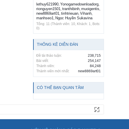
lethuy621990
Yonogamedownloadorg
,
,
rionguyen1501
tranthibinh
muoigentis
,
,
,
new8869art01
tinhtrieuan
Vihanh
,
,
,
manhseo1
Ngọc Huyền Sukavina
,
Tổng: 11 (Thành viên: 10, Khách: 1, Bots:
0)
THỐNG KÊ DIỄN ĐÀN
Đề tài thảo luận:
238,715
Bài viết:
254,147
Thành viên:
84,248
Thành viên mới nhất:
new8869art01
CÓ THỂ BẠN QUAN TÂM