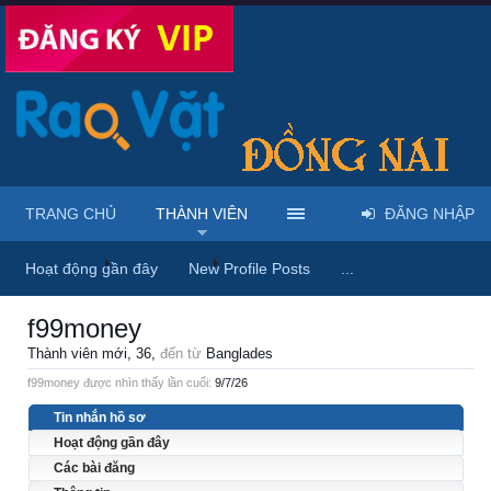
TRANG CHỦ
THÀNH VIÊN
ĐĂNG NHẬP
Trang chủ
Thành viên
f99money
Hoạt động gần đây
New Profile Posts
...
f99money
Thành viên mới
, 36,
đến từ
Banglades
f99money được nhìn thấy lần cuối:
9/7/26
Tin nhắn hồ sơ
Hoạt động gần đây
Các bài đăng