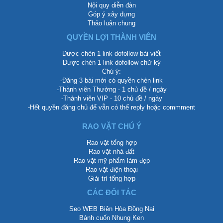
Nội quy diễn đàn
Góp ý xây dựng
Thảo luận chung
QUYỀN LỢI THÀNH VIÊN
Được chèn 1 link dofollow bài viết
Được chèn 1 link dofollow chữ ký
Chú ý:
-Đăng 3 bài mới có quyền chèn link
-Thành viên Thường - 1 chủ đề / ngày
-Thành viên VIP - 10 chủ đề / ngày
-Hết quyền đăng chủ để vẫn có thể reply hoặc commment
RAO VẶT CHÚ Ý
Rao vặt tổng hợp
Rao vặt nhà đất
Rao vặt mỹ phẩm làm đẹp
Rao vặt điện thoại
Giải trí tổng hợp
CÁC ĐỐI TÁC
Seo WEB Biên Hòa Đồng Nai
Bánh cuốn Nhung Ken