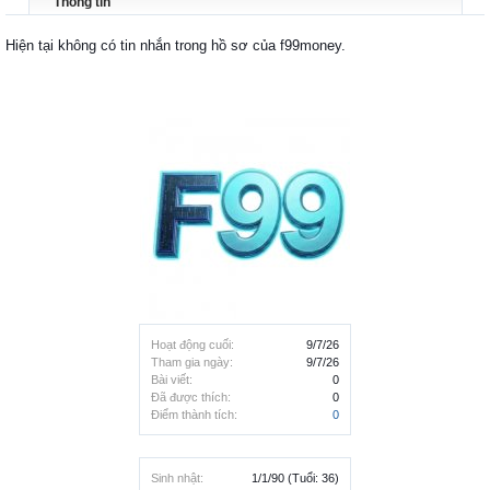
Thông tin
Hiện tại không có tin nhắn trong hồ sơ của f99money.
Hoạt động cuối:
9/7/26
Tham gia ngày:
9/7/26
Bài viết:
0
Đã được thích:
0
Điểm thành tích:
0
Sinh nhật:
1/1/90
(Tuổi: 36)