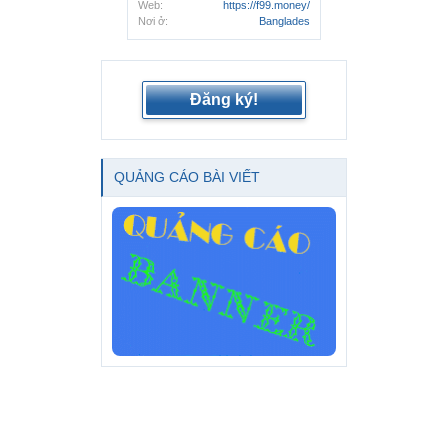
Web:
https://f99.money/
Nơi ở:
Banglades
Đăng ký!
QUẢNG CÁO BÀI VIẾT