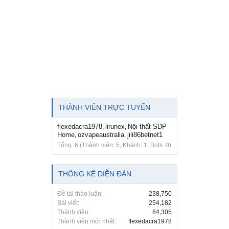
THÀNH VIÊN TRỰC TUYẾN
flexedacra1978
lirunex
Nội thất SDP
,
,
Home
ozvapeaustralia
jili86betnet1
,
,
Tổng: 6 (Thành viên: 5, Khách: 1, Bots: 0)
THỐNG KÊ DIỄN ĐÀN
Đề tài thảo luận:
238,750
Bài viết:
254,182
Thành viên:
84,305
Thành viên mới nhất:
flexedacra1978