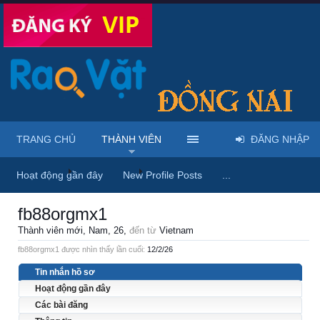
TRANG CHỦ
THÀNH VIÊN
ĐĂNG NHẬP
Trang chủ
Thành viên
fb88orgmx1
Hoạt động gần đây
New Profile Posts
...
fb88orgmx1
Thành viên mới
, Nam, 26,
đến từ
Vietnam
fb88orgmx1 được nhìn thấy lần cuối:
12/2/26
Tin nhắn hồ sơ
Hoạt động gần đây
Các bài đăng