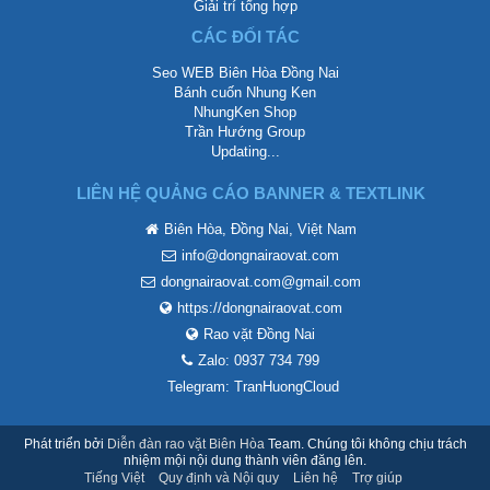
Giải trí tổng hợp
CÁC ĐỐI TÁC
Seo WEB Biên Hòa Đồng Nai
Bánh cuốn Nhung Ken
NhungKen Shop
Trần Hướng Group
Updating...
LIÊN HỆ QUẢNG CÁO BANNER & TEXTLINK
Biên Hòa, Đồng Nai, Việt Nam
info@dongnairaovat.com
dongnairaovat.com@gmail.com
https://dongnairaovat.com
Rao vặt Đồng Nai
Zalo: 0937 734 799
Telegram: TranHuongCloud
Phát triển bởi
Diễn đàn rao vặt Biên Hòa
Team. Chúng tôi không chịu trách
nhiệm mội nội dung thành viên đăng lên.
Tiếng Việt
Quy định và Nội quy
Liên hệ
Trợ giúp