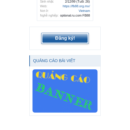
Sinh nhật:
2/12/99
(Tuổi: 26)
Web:
https://fb88.org.mx/
Nơi ở:
Vietnam
Nghề nghiệp:
optional.ru.com FB88
Đăng ký!
QUẢNG CÁO BÀI VIẾT