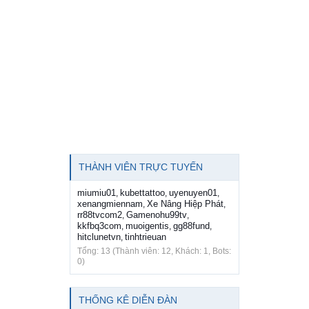
THÀNH VIÊN TRỰC TUYẾN
miumiu01
kubettattoo
uyenuyen01
,
,
,
xenangmiennam
Xe Nâng Hiệp Phát
,
,
rr88tvcom2
Gamenohu99tv
,
,
kkfbq3com
muoigentis
gg88fund
,
,
,
hitclunetvn
tinhtrieuan
,
Tổng: 13 (Thành viên: 12, Khách: 1, Bots:
0)
THỐNG KÊ DIỄN ĐÀN