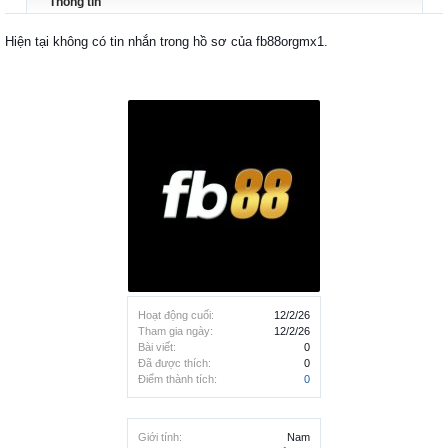
Thông tin
Hiện tại không có tin nhắn trong hồ sơ của fb88orgmx1.
Hoạt động cuối:
12/2/26
Tham gia ngày:
12/2/26
Bài viết:
0
Đã được thích:
0
Điểm thành tích:
0
Giới tính:
Nam