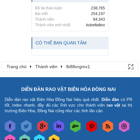
Đề tài thảo luận:
238,765
Bài viết:
254,197
Thành viên:
84,343
Thành viên mới nhất:
kubettattoo
CÓ THỂ BẠN QUAN TÂM
Trang chủ
Thành viên
fb88orgmx1
DIỄN ĐÀN RAO VẶT BIÊN HÒA ĐỒNG NAI
Diễn đàn rao vặt Biên Hòa Đồng Nai
hiệu quả nhất.
Diễn đàn
có PR
tốt, index nhanh, đầy đủ các lĩnh vực cho thành viên
rao vặt
tại thị
trường Biên Hòa, Đồng Nai cũng như các tỉnh lân cận.