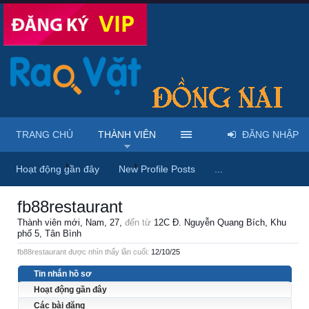
TRANG CHỦ
THÀNH VIÊN
ĐĂNG NHẬP
Trang chủ
Thành viên
fb88restaurant
Hoạt động gần đây
New Profile Posts
...
fb88restaurant
Thành viên mới
, Nam, 27,
đến từ
12C Đ. Nguyễn Quang Bích, Khu
phố 5, Tân Bình
fb88restaurant được nhìn thấy lần cuối:
12/10/25
Tin nhắn hồ sơ
Hoạt động gần đây
Các bài đăng