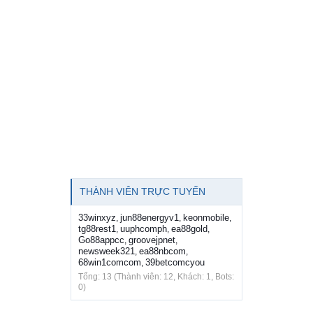
THÀNH VIÊN TRỰC TUYẾN
33winxyz
jun88energyv1
keonmobile
,
,
,
tg88rest1
uuphcomph
ea88gold
,
,
,
Go88appcc
groovejpnet
,
,
newsweek321
ea88nbcom
,
,
68win1comcom
39betcomcyou
,
Tổng: 13 (Thành viên: 12, Khách: 1, Bots:
0)