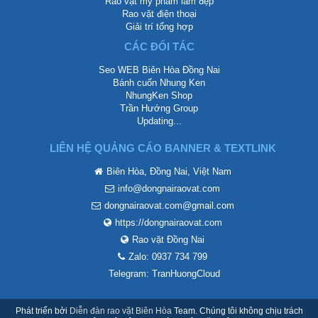
Rao vặt mỹ phẩm làm đẹp
Rao vặt điện thoại
Giải trí tổng hợp
CÁC ĐỐI TÁC
Seo WEB Biên Hòa Đồng Nai
Bánh cuốn Nhung Ken
NhungKen Shop
Trần Hướng Group
Updating...
LIÊN HỆ QUẢNG CÁO BANNER & TEXTLINK
Biên Hòa, Đồng Nai, Việt Nam
info@dongnairaovat.com
dongnairaovat.com@gmail.com
https://dongnairaovat.com
Rao vặt Đồng Nai
Zalo: 0937 734 799
Telegram: TranHuongCloud
Phát triển bởi
Diễn đàn rao vặt Biên Hòa
Team. Chúng tôi không chịu trách