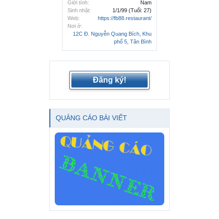
Giới tính:
Nam
Sinh nhật:
1/1/99
(Tuổi: 27)
Web:
https://fb88.restaurant/
Nơi ở:
12C Đ. Nguyễn Quang Bích, Khu
phố 5, Tân Bình
Đăng ký!
QUẢNG CÁO BÀI VIẾT