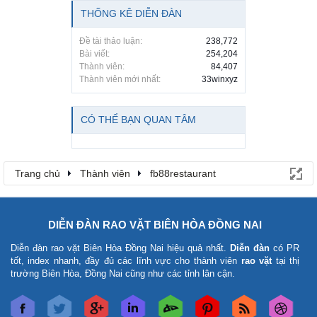
THỐNG KÊ DIỄN ĐÀN
Đề tài thảo luận:
238,772
Bài viết:
254,204
Thành viên:
84,407
Thành viên mới nhất:
33winxyz
CÓ THỂ BẠN QUAN TÂM
Trang chủ
Thành viên
fb88restaurant
DIỄN ĐÀN RAO VẶT BIÊN HÒA ĐỒNG NAI
Diễn đàn rao vặt Biên Hòa Đồng Nai
hiệu quả nhất.
Diễn đàn
có PR
tốt, index nhanh, đầy đủ các lĩnh vực cho thành viên
rao vặt
tại thị
trường Biên Hòa, Đồng Nai cũng như các tỉnh lân cận.