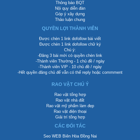
Thông báo BQT
Nội quy diễn đàn
Góp ý xây dựng
Thảo luận chung
QUYỀN LỢI THÀNH VIÊN
Được chèn 1 link dofollow bài viết
Được chèn 1 link dofollow chữ ký
Chú ý:
-Đăng 3 bài mới có quyền chèn link
-Thành viên Thường - 1 chủ đề / ngày
-Thành viên VIP - 10 chủ đề / ngày
-Hết quyền đăng chủ để vẫn có thể reply hoặc commment
RAO VẶT CHÚ Ý
Rao vặt tổng hợp
Rao vặt nhà đất
Rao vặt mỹ phẩm làm đẹp
Rao vặt điện thoại
Giải trí tổng hợp
CÁC ĐỐI TÁC
Seo WEB Biên Hòa Đồng Nai