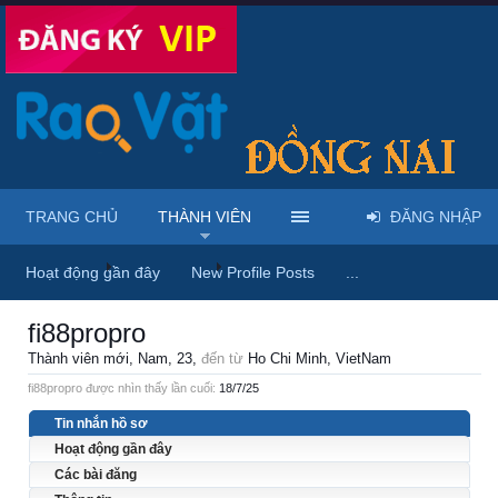
TRANG CHỦ
THÀNH VIÊN
ĐĂNG NHẬP
Trang chủ
Thành viên
fi88propro
Hoạt động gần đây
New Profile Posts
...
fi88propro
Thành viên mới
, Nam, 23,
đến từ
Ho Chi Minh, VietNam
fi88propro được nhìn thấy lần cuối:
18/7/25
Tin nhắn hồ sơ
Hoạt động gần đây
Các bài đăng