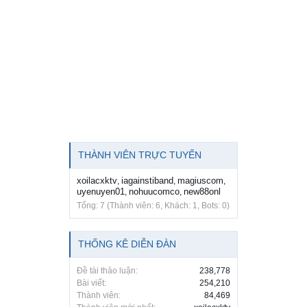
THÀNH VIÊN TRỰC TUYẾN
xoilacxktv
iagainstiband
magiuscom
,
,
,
uyenuyen01
nohuucomco
new88onl
,
,
Tổng: 7 (Thành viên: 6, Khách: 1, Bots: 0)
THỐNG KÊ DIỄN ĐÀN
Đề tài thảo luận:
238,778
Bài viết:
254,210
Thành viên:
84,469