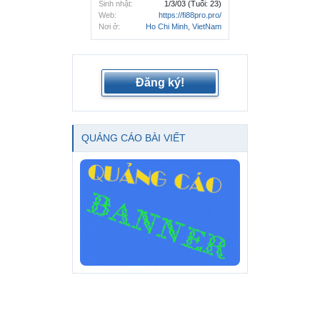
Sinh nhật:
1/3/03
(Tuổi: 23)
Web:
https://fi88pro.pro/
Nơi ở:
Ho Chi Minh, VietNam
Đăng ký!
QUẢNG CÁO BÀI VIẾT