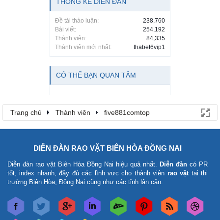
THỐNG KÊ DIỄN ĐÀN
Đề tài thảo luận:
238,760
Bài viết:
254,192
Thành viên:
84,335
Thành viên mới nhất:
thabet6vip1
CÓ THỂ BẠN QUAN TÂM
Trang chủ
Thành viên
five881comtop
DIỄN ĐÀN RAO VẶT BIÊN HÒA ĐỒNG NAI
Diễn đàn rao vặt Biên Hòa Đồng Nai
hiệu quả nhất.
Diễn đàn
có PR
tốt, index nhanh, đầy đủ các lĩnh vực cho thành viên
rao vặt
tại thị
trường Biên Hòa, Đồng Nai cũng như các tỉnh lân cận.