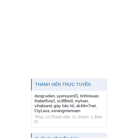
THÀNH VIÊN TRỰC TUYẾN
dungcudien
uyenuyen01
tinhtrieuan
,
,
,
thabet6vip1
sc88bio0
myloan
,
,
,
vihabrand
giày bảo hộ
ak44m7net
,
,
,
CtyLasa
xenangmiennam
,
Tổng: 12 (Thành viên: 11, Khách: 1, Bots:
0)