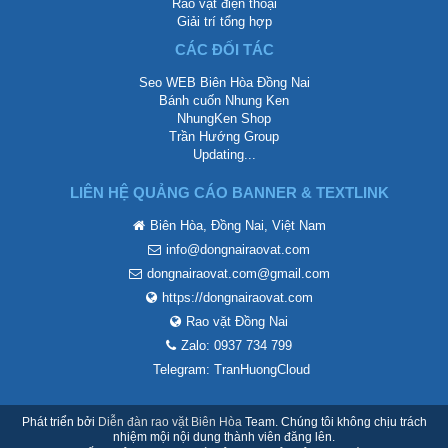
Rao vặt điện thoại
Giải trí tổng hợp
CÁC ĐỐI TÁC
Seo WEB Biên Hòa Đồng Nai
Bánh cuốn Nhung Ken
NhungKen Shop
Trần Hướng Group
Updating...
LIÊN HỆ QUẢNG CÁO BANNER & TEXTLINK
Biên Hòa, Đồng Nai, Việt Nam
info@dongnairaovat.com
dongnairaovat.com@gmail.com
https://dongnairaovat.com
Rao vặt Đồng Nai
Zalo: 0937 734 799
Telegram: TranHuongCloud
Phát triển bởi
Diễn đàn rao vặt Biên Hòa
Team. Chúng tôi không chịu trách
nhiệm mội nội dung thành viên đăng lên.