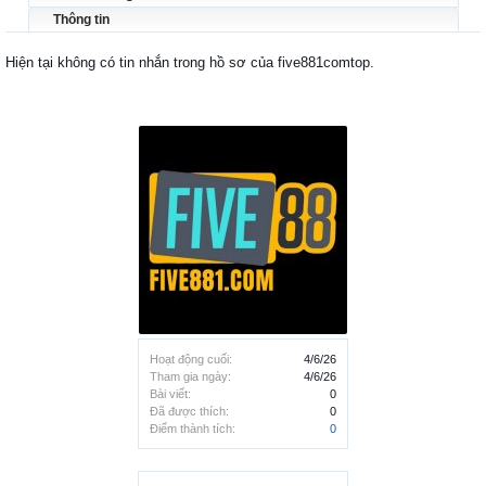
Thông tin
Hiện tại không có tin nhắn trong hồ sơ của five881comtop.
Hoạt động cuối:
4/6/26
Tham gia ngày:
4/6/26
Bài viết:
0
Đã được thích:
0
Điểm thành tích:
0