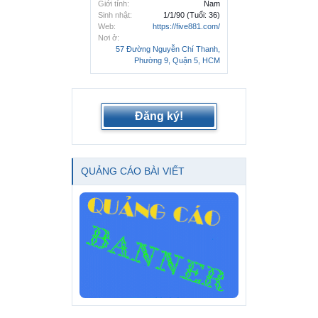
Giới tính:
Nam
Sinh nhật:
1/1/90
(Tuổi: 36)
Web:
https://five881.com/
Nơi ở:
57 Đường Nguyễn Chí Thanh,
Phường 9, Quận 5, HCM
Đăng ký!
QUẢNG CÁO BÀI VIẾT