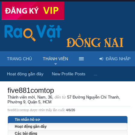
TRANG CHỦ
THÀNH VIÊN
ĐĂNG NHẬP
Trang chủ
Thành viên
five881comtop
Hoạt động gần đây
New Profile Posts
...
five881comtop
Thành viên mới
, Nam, 36,
đến từ
57 Đường Nguyễn Chí Thanh,
Phường 9, Quận 5, HCM
five881comtop được nhìn thấy lần cuối:
4/6/26
Tin nhắn hồ sơ
Hoạt động gần đây
Các bài đăng