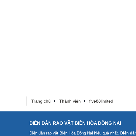
Trang chủ
Thành viên
five88limited
DIỄN ĐÀN RAO VẶT BIÊN HÒA ĐỒNG NAI
Diễn đàn rao vặt Biên Hòa Đồng Nai
hiệu quả nhất.
Diễn đà