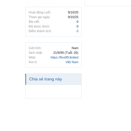
Hoạt động cuối:
9/10/25
Tham gia ngày:
9/10/25
Bài viết:
0
Đã được thích:
0
Điểm thành tích:
0
Giới tính:
Nam
Sinh nhật:
21/9/99
(Tuổi: 26)
Web:
https://five88.limited
Nơi ở:
Việt Nam
Chia sẻ trang này