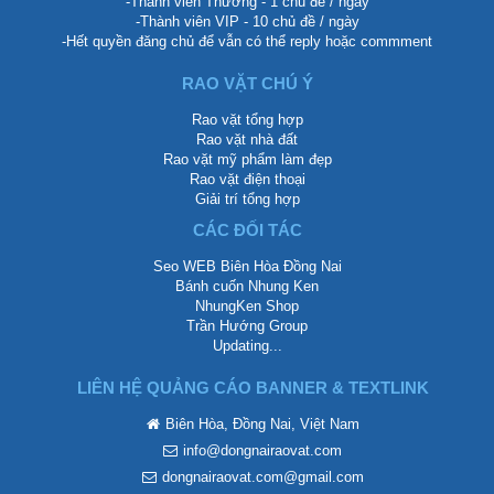
-Thành viên Thường - 1 chủ đề / ngày
-Thành viên VIP - 10 chủ đề / ngày
-Hết quyền đăng chủ để vẫn có thể reply hoặc commment
RAO VẶT CHÚ Ý
Rao vặt tổng hợp
Rao vặt nhà đất
Rao vặt mỹ phẩm làm đẹp
Rao vặt điện thoại
Giải trí tổng hợp
CÁC ĐỐI TÁC
Seo WEB Biên Hòa Đồng Nai
Bánh cuốn Nhung Ken
NhungKen Shop
Trần Hướng Group
Updating...
LIÊN HỆ QUẢNG CÁO BANNER & TEXTLINK
Biên Hòa, Đồng Nai, Việt Nam
info@dongnairaovat.com
dongnairaovat.com@gmail.com