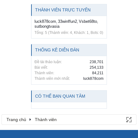
THÀNH VIÊN TRỰC TUYẾN
luck878com
33winffun2
Vsbet68to
,
,
,
sutbongtvasia
Tổng: 5 (Thành viên: 4, Khách: 1, Bots: 0)
THỐNG KÊ DIỄN ĐÀN
Đề tài thảo luận:
238,701
Bài viết:
254,133
Thành viên:
84,211
Thành viên mới nhất:
luck878com
CÓ THỂ BẠN QUAN TÂM
Trang chủ
Thành viên