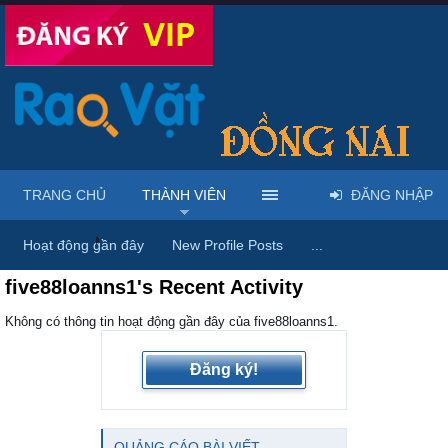
TRANG CHỦ
THÀNH VIÊN
ĐĂNG NHẬP
Trang chủ
Thành viên
Hoạt động gần đây
New Profile Posts
...
five88loanns1's Recent Activity
Không có thông tin hoạt động gần đây của five88loanns1.
Đăng ký!
QUẢNG CÁO BÀI VIẾT