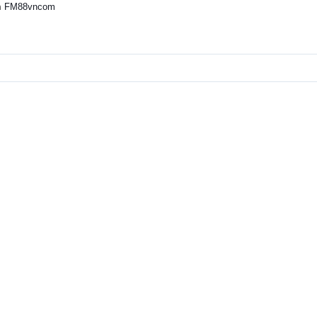
m
FM88vncom