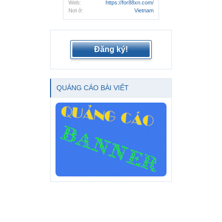
Web:
https://for88xn.com/
Nơi ở:
Vietnam
Đăng ký!
QUẢNG CÁO BÀI VIẾT