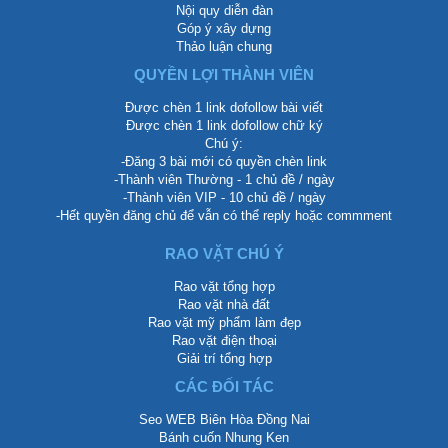
Nội quy diễn đàn
Góp ý xây dựng
Thảo luận chung
QUYỀN LỢI THÀNH VIÊN
Được chèn 1 link dofollow bài viết
Được chèn 1 link dofollow chữ ký
Chú ý:
-Đăng 3 bài mới có quyền chèn link
-Thành viên Thường - 1 chủ đề / ngày
-Thành viên VIP - 10 chủ đề / ngày
-Hết quyền đăng chủ để vẫn có thể reply hoặc commment
RAO VẶT CHÚ Ý
Rao vặt tổng hợp
Rao vặt nhà đất
Rao vặt mỹ phẩm làm đẹp
Rao vặt điện thoại
Giải trí tổng hợp
CÁC ĐỐI TÁC
Seo WEB Biên Hòa Đồng Nai
Bánh cuốn Nhung Ken