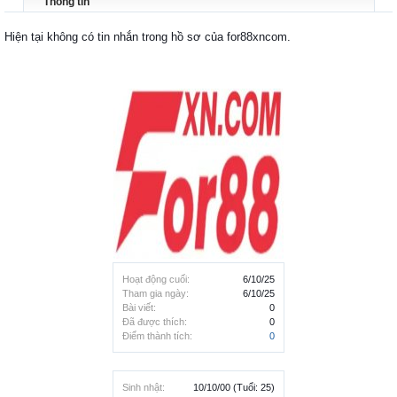
Thông tin
Hiện tại không có tin nhắn trong hồ sơ của for88xncom.
Hoạt động cuối:
6/10/25
Tham gia ngày:
6/10/25
Bài viết:
0
Đã được thích:
0
Điểm thành tích:
0
Sinh nhật:
10/10/00
(Tuổi: 25)