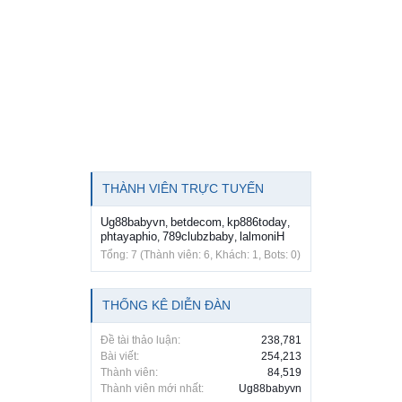
THÀNH VIÊN TRỰC TUYẾN
Ug88babyvn
betdecom
kp886today
,
,
,
phtayaphio
789clubzbaby
lalmoniH
,
,
Tổng: 7 (Thành viên: 6, Khách: 1, Bots: 0)
THỐNG KÊ DIỄN ĐÀN
Đề tài thảo luận:
238,781
Bài viết:
254,213
Thành viên:
84,519
Thành viên mới nhất:
Ug88babyvn