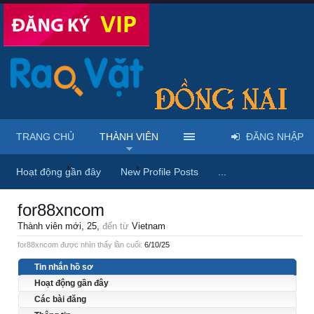
TRANG CHỦ
THÀNH VIÊN
ĐĂNG NHẬP
Trang chủ
Thành viên
for88xncom
Hoạt động gần đây
New Profile Posts
...
for88xncom
Thành viên mới
, 25,
đến từ
Vietnam
for88xncom được nhìn thấy lần cuối:
6/10/25
Tin nhắn hồ sơ
Hoạt động gần đây
Các bài đăng