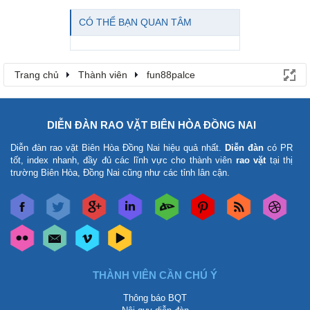
CÓ THỂ BẠN QUAN TÂM
Trang chủ
Thành viên
fun88palce
DIỄN ĐÀN RAO VẶT BIÊN HÒA ĐỒNG NAI
Diễn đàn rao vặt Biên Hòa Đồng Nai
hiệu quả nhất.
Diễn đàn
có PR
tốt, index nhanh, đầy đủ các lĩnh vực cho thành viên
rao vặt
tại thị
trường Biên Hòa, Đồng Nai cũng như các tỉnh lân cận.
THÀNH VIÊN CẦN CHÚ Ý
Thông báo BQT