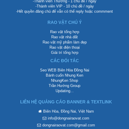
-Thành viên Thường - 1 chủ đề / ngày
-Thành viên VIP - 10 chủ đề / ngày
-Hết quyền đăng chủ để vẫn có thể reply hoặc commment
RAO VẶT CHÚ Ý
Rao vặt tổng hợp
Rao vặt nhà đất
Rao vặt mỹ phẩm làm đẹp
Rao vặt điện thoại
Giải trí tổng hợp
CÁC ĐỐI TÁC
Seo WEB Biên Hòa Đồng Nai
Bánh cuốn Nhung Ken
NhungKen Shop
Trần Hướng Group
Updating...
LIÊN HỆ QUẢNG CÁO BANNER & TEXTLINK
Biên Hòa, Đồng Nai, Việt Nam
info@dongnairaovat.com
dongnairaovat.com@gmail.com