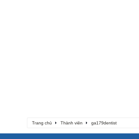
Trang chủ
Thành viên
ga179dentist