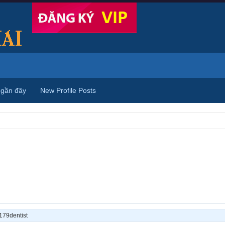
 gần đây
New Profile Posts
179dentist