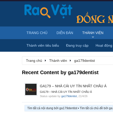
TRANG CHỦ
DIỄN ĐÀN
THÀNH VIÊN
Thành viên tiêu biểu
Đang truy cập
Hoạt động
Trang chủ
Thành viên
ga179dentist
Recent Content by ga179dentist
GA179 – NHÀ CÁI UY TÍN NHẤT CHÂU Á
GA179 – NHÀ CÁI UY TÍN NHẤT CHÂU Á
Status update by
ga179dentist
,
21/4/26
Tìm tất cả nội dung bởi ga179dentist
Tìm tất cả chủ đề bởi ga