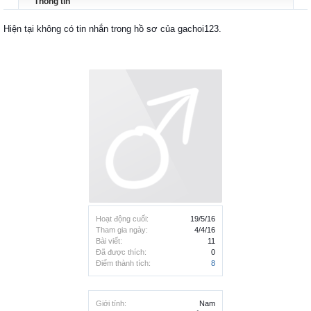
Thông tin
Hiện tại không có tin nhắn trong hồ sơ của gachoi123.
Hoạt động cuối:
19/5/16
Tham gia ngày:
4/4/16
Bài viết:
11
Đã được thích:
0
Điểm thành tích:
8
Giới tính:
Nam