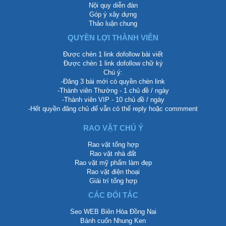
Nội quy diễn đàn
Góp ý xây dựng
Thảo luận chung
QUYỀN LỢI THÀNH VIÊN
Được chèn 1 link dofollow bài viết
Được chèn 1 link dofollow chữ ký
Chú ý:
-Đăng 3 bài mới có quyền chèn link
-Thành viên Thường - 1 chủ đề / ngày
-Thành viên VIP - 10 chủ đề / ngày
-Hết quyền đăng chủ để vẫn có thể reply hoặc commment
RAO VẶT CHÚ Ý
Rao vặt tổng hợp
Rao vặt nhà đất
Rao vặt mỹ phẩm làm đẹp
Rao vặt điện thoại
Giải trí tổng hợp
CÁC ĐỐI TÁC
Seo WEB Biên Hòa Đồng Nai
Bánh cuốn Nhung Ken