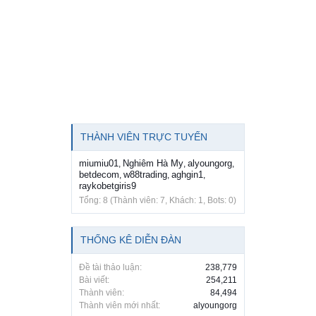
THÀNH VIÊN TRỰC TUYẾN
miumiu01
Nghiêm Hà My
alyoungorg
,
,
,
betdecom
w88trading
aghgin1
,
,
,
raykobetgiris9
Tổng: 8 (Thành viên: 7, Khách: 1, Bots: 0)
THỐNG KÊ DIỄN ĐÀN
Đề tài thảo luận:
238,779
Bài viết:
254,211
Thành viên:
84,494
Thành viên mới nhất:
alyoungorg