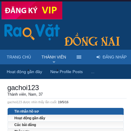
TRANG CHỦ
THÀNH VIÊN
ĐĂNG NHẬP
Trang chủ
Thành viên
gachoi123
Hoạt động gần đây
New Profile Posts
...
gachoi123
Thành viên
, Nam, 37
gachoi123 được nhìn thấy lần cuối:
19/5/16
Tin nhắn hồ sơ
Hoạt động gần đây
Các bài đăng