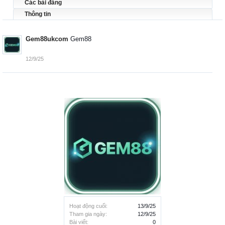
Các bài đăng
Thông tin
Gem88ukcom
Gem88
12/9/25
Hoạt động cuối:
13/9/25
Tham gia ngày:
12/9/25
Bài viết:
0