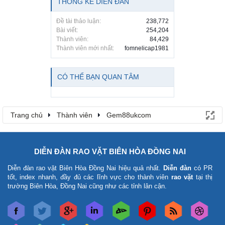
THỐNG KÊ DIỄN ĐÀN
Đề tài thảo luận:
238,772
Bài viết:
254,204
Thành viên:
84,429
Thành viên mới nhất:
fomnelicap1981
CÓ THỂ BẠN QUAN TÂM
Trang chủ
Thành viên
Gem88ukcom
DIỄN ĐÀN RAO VẶT BIÊN HÒA ĐỒNG NAI
Diễn đàn rao vặt Biên Hòa Đồng Nai
hiệu quả nhất.
Diễn đàn
có PR
tốt, index nhanh, đầy đủ các lĩnh vực cho thành viên
rao vặt
tại thị
trường Biên Hòa, Đồng Nai cũng như các tỉnh lân cận.