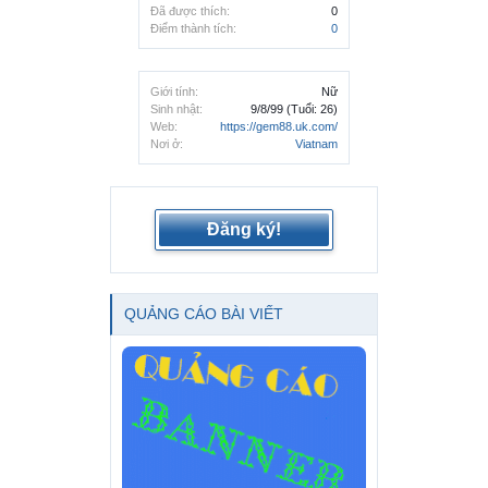
Đã được thích:
0
Điểm thành tích:
0
Giới tính:
Nữ
Sinh nhật:
9/8/99
(Tuổi: 26)
Web:
https://gem88.uk.com/
Nơi ở:
Viatnam
Đăng ký!
QUẢNG CÁO BÀI VIẾT