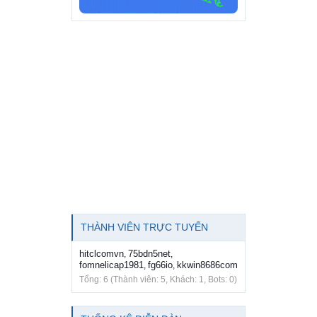
THÀNH VIÊN TRỰC TUYẾN
hitclcomvn
75bdn5net
,
,
fomnelicap1981
fg66io
kkwin8686com
,
,
Tổng: 6 (Thành viên: 5, Khách: 1, Bots: 0)