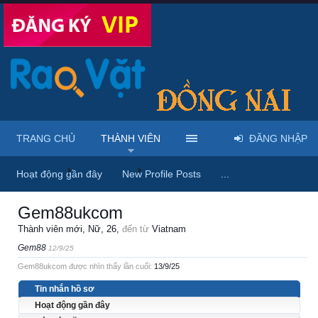
TRANG CHỦ
THÀNH VIÊN
ĐĂNG NHẬP
Trang chủ
Thành viên
Gem88ukcom
Hoạt động gần đây
New Profile Posts
...
Gem88ukcom
Thành viên mới
, Nữ, 26,
đến từ
Viatnam
Gem88
12/9/25
Gem88ukcom được nhìn thấy lần cuối:
13/9/25
Tin nhắn hồ sơ
Hoạt động gần đây