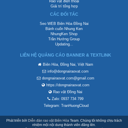
Rao vặt điện thoại
Giải trí tổng hợp
CÁC ĐỐI TÁC
Seo WEB Biên Hòa Đồng Nai
Bánh cuốn Nhung Ken
NhungKen Shop
Trần Hướng Group
Updating...
LIÊN HỆ QUẢNG CÁO BANNER & TEXTLINK
Biên Hòa, Đồng Nai, Việt Nam
info@dongnairaovat.com
dongnairaovat.com@gmail.com
https://dongnairaovat.com
Rao vặt Đồng Nai
Zalo: 0937 734 799
Telegram: TranHuongCloud
Phát triển bởi
Diễn đàn rao vặt Biên Hòa
Team. Chúng tôi không chịu trách
nhiệm mội nội dung thành viên đăng lên.