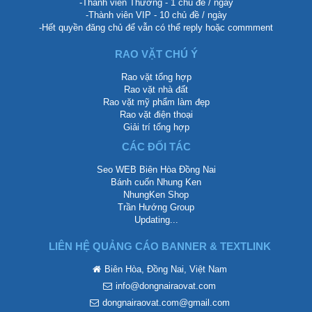
-Thành viên Thường - 1 chủ đề / ngày
-Thành viên VIP - 10 chủ đề / ngày
-Hết quyền đăng chủ để vẫn có thể reply hoặc commment
RAO VẶT CHÚ Ý
Rao vặt tổng hợp
Rao vặt nhà đất
Rao vặt mỹ phẩm làm đẹp
Rao vặt điện thoại
Giải trí tổng hợp
CÁC ĐỐI TÁC
Seo WEB Biên Hòa Đồng Nai
Bánh cuốn Nhung Ken
NhungKen Shop
Trần Hướng Group
Updating...
LIÊN HỆ QUẢNG CÁO BANNER & TEXTLINK
Biên Hòa, Đồng Nai, Việt Nam
info@dongnairaovat.com
dongnairaovat.com@gmail.com